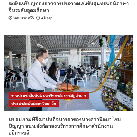
ระดับเหรียญทองจากการประกวดแข่งขันสุนทรพจน์ภาษา
จีนระดับอุดมศึกษา
หอมนวล ศรีริ
4 ปี ago
งานประชาสัมพันธ์ มหาวิทยาลัยราชภัฏลำปาง
ประชาสัมพันธ์มหาวิทยาลัย
มร.ลป.ร่วมพิธีฌาปนกิจมารดาของนางสาวนิตยา ไชย
ปัญญา จนท.สังกัดกองบริการการศึกษาสำนักงาน
อธิการบดี