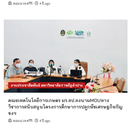
หอมนวล ศรีริ
4 ปี ago
งานประชาสัมพันธ์ มหาวิทยาลัยราชภัฏลำปาง
คณะเทคโนโลยีการเกษตร มร.ลป.ลงนามMOUทาง
วิชาการสนับสนุนโครงการศึกษาการปลูกพืชเศรษฐกิจกัญ
ชงฯ
หอมนวล ศรีริ
4 ปี ago