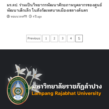
มร.ลป. ร่วมเป็นวิทยากรพัฒนาศักยภาพบุคลากรของศูนย์
พัฒนาเด็กเล็ก ในสังกัดเทศบาลเมืองเขลางค์นคร
หอมนวล ศรีริ
4 ปี ago
Posts
Previous
1
2
3
4
5
pagination