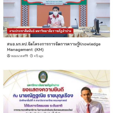
งานประชาสัมพันธ์ มหาวิทยาลัยราชภัฏลำปาง
สนอ.มร.ลป.จัดโครงการการจัดการความรู้Knowledge
Management :(KM)
หอมนวล ศรีริ
4 ปี ago