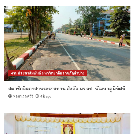
งานประชาสัมพันธ์ มหาวิทยาลัยราชภัฏลำปาง
สมาชิกจิตอาสาพระราชทาน สังกัด มร.ลป. พัฒนาภูมิทัศน์
หอมนวล ศรีริ
4 ปี ago