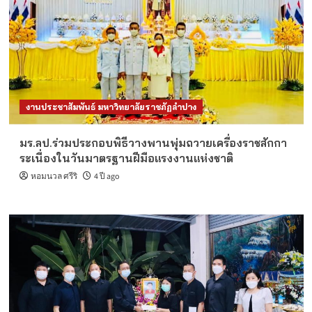
งานประชาสัมพันธ์ มหาวิทยาลัยราชภัฏลำปาง
มร.ลป.ร่วมประกอบพิธีวางพานพุ่มถวายเครื่องราชสักกา
ระเนื่องในวันมาตรฐานฝีมือแรงงานแห่งชาติ
หอมนวล ศรีริ
4 ปี ago