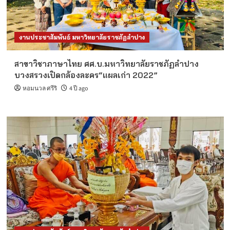
งานประชาสัมพันธ์ มหาวิทยาลัยราชภัฏลำปาง
สาขาวิชาภาษาไทย ศศ.บ.มหาวิทยาลัยราชภัฏลำปาง
บวงสรวงเปิดกล้องละคร“แผลเก่า 2022”
หอมนวล ศรีริ
4 ปี ago