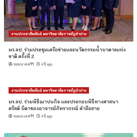
งานประชาสัมพันธ์ มหาวิทยาลัยราชภัฏลำปาง
มร.ลป. ร่วมประชุมเครือข่ายและนวัตกรรมน้ำบาดาลแห่ง
ชาติ ครั้งที่ 2
หอมนวล ศรีริ
4 ปี ago
งานประชาสัมพันธ์ มหาวิทยาลัยราชภัฏลำปาง
มร.ลป. ร่วมพิธีฌาปนกิจ และประกอบพิธีทางศาสนา
คริสต์ บิดาของอาจารย์ภัทราภรณ์ คำลือสาย
หอมนวล ศรีริ
4 ปี ago