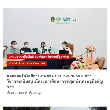
งานประชาสัมพันธ์ มหาวิทยาลัยราชภัฏลำปาง
ประชาสัมพันธ์มหาวิทยาลัย
คณะเทคโนโลยีการเกษตร มร.ลป.ลงนามMOUทาง
วิชาการสนับสนุนโครงการศึกษาการปลูกพืชเศรษฐกิจกัญ
ชงฯ
หอมนวล ศรีริ
4 ปี ago