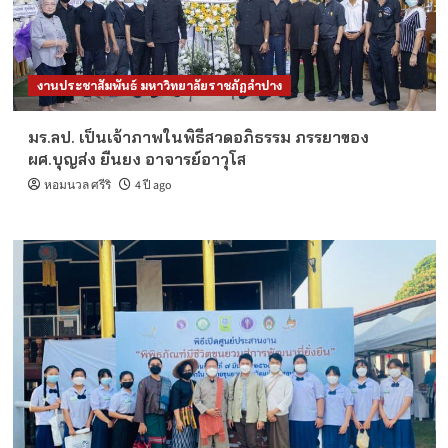
งานประชาสัมพันธ์ มหาวิทยาลัยราชภัฏลำปาง
มร.ลป. เป็นเจ้าภาพในพิธีสวดอภิธรรม ภรรยาของ
ผศ.บุญส่ง ยืนยง อาจารย์อาวุโส
หอมนวล ศรีริ
4 ปี ago