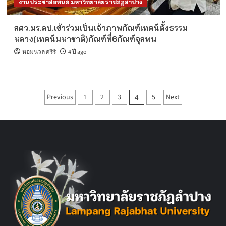
งานประชาสัมพันธ์ มหาวิทยาลัยราชภัฏลำปาง
สศว.มร.ลป.เข้าร่วมเป็นเจ้าภาพกัณฑ์เทศน์ตั้งธรรม
หลวง(เทศน์มหาชาติ)กัณฑ์ที่6กัณฑ์จุลพน
หอมนวล ศรีริ
4 ปี ago
Posts
Previous
1
2
3
5
Next
4
pagination