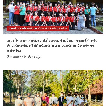
งานประชาสัมพันธ์ มหาวิทยาลัยราชภัฏลำปาง
คณะวิทยาศาสตร์มร.ลป.กิจกรรมค่ายวิทยาศาสตร์สำหรับ
ห้องเรียนพิเศษให้กับนักเรียนจากโรงเรียนแจ้ห่มวิทยา
จ.ลำปาง
หอมนวล ศรีริ
4 ปี ago