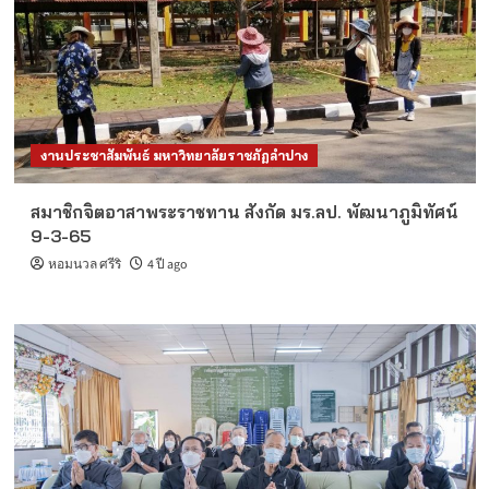
งานประชาสัมพันธ์ มหาวิทยาลัยราชภัฏลำปาง
สมาชิกจิตอาสาพระราชทาน สังกัด มร.ลป. พัฒนาภูมิทัศน์
9-3-65
หอมนวล ศรีริ
4 ปี ago