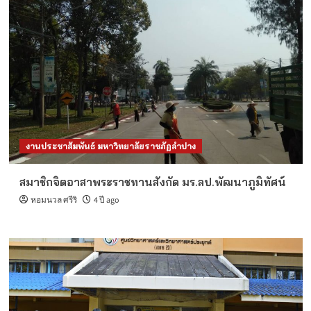
งานประชาสัมพันธ์ มหาวิทยาลัยราชภัฏลำปาง
สมาชิกจิตอาสาพระราชทานสังกัด มร.ลป.พัฒนาภูมิทัศน์
หอมนวล ศรีริ
4 ปี ago