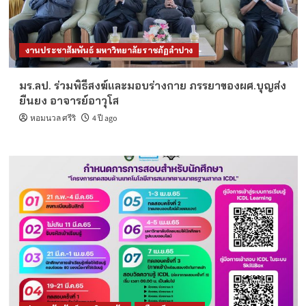
งานประชาสัมพันธ์ มหาวิทยาลัยราชภัฏลำปาง
มร.ลป. ร่วมพิธีสงฆ์และมอบร่างกาย ภรรยาของผศ.บุญส่ง
ยืนยง อาจารย์อาวุโส
หอมนวล ศรีริ
4 ปี ago