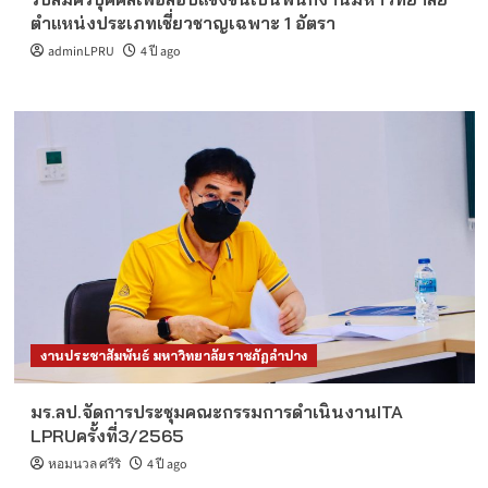
ตำแหน่งประเภทเชี่ยวชาญเฉพาะ 1 อัตรา
adminLPRU
4 ปี ago
งานประชาสัมพันธ์ มหาวิทยาลัยราชภัฏลำปาง
มร.ลป.จัดการประชุมคณะกรรมการดำเนินงานITA
LPRUครั้งที่3/2565
หอมนวล ศรีริ
4 ปี ago