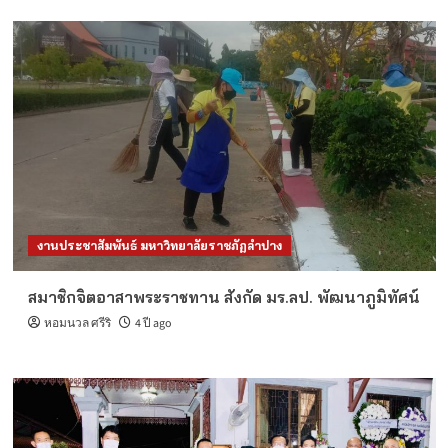
งานประชาสัมพันธ์ มหาวิทยาลัยราชภัฏลำปาง
สมาชิกจิตอาสาพระราชทาน สังกัด มร.ลป. พัฒนาภูมิทัศน์
หอมนวล ศรีริ
4 ปี ago