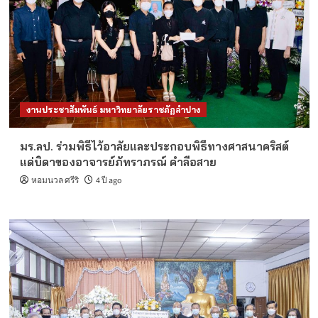
งานประชาสัมพันธ์ มหาวิทยาลัยราชภัฏลำปาง
มร.ลป. ร่วมพิธีไว้อาลัยและประกอบพิธีทางศาสนาคริสต์
แด่บิดาของอาจารย์ภัทราภรณ์ คำลือสาย
หอมนวล ศรีริ
4 ปี ago