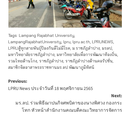
Tags:
Lampang Rajabhat University
,
LampangRajabhatUniversity
,
lpru
,
lpru.ac.th
,
LPRUNEWS
,
LPRUสู้ทุกสายพันธุ์ป้องกันดีไม่มีโรค
,
ม.ราชภัฏลำปาง
,
มรลป
,
มหาวิทยาลัยราชภัฏลำปาง
,
มหาวิทยาลัยเพื่อการพัฒนาท้องถิ่น
,
รวมไทยต้านโกง
,
ราชภัฏลำปาง
,
ราชภัฏลำปางต้านคอรัปชั่น
,
สมาชิกจิตอาสาพระราชทานมร.ลป.พัฒนาภูมิทัศน์
Post
Previous:
LPRU News ประจำวันที่ 18 พฤศจิกายน 2565
navigation
Next:
มร.ลป. ร่วมพิธีฌาปนกิจศพบิดาของนางพิศวง กองกระ
โทก หัวหน้าสำนักงานคณบดีคณะวิทยาการจัดการ