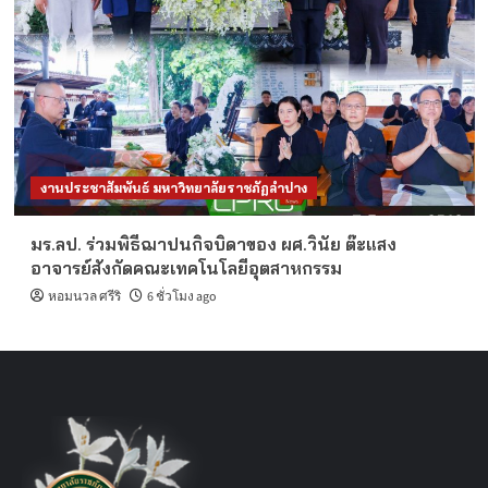
งานประชาสัมพันธ์ มหาวิทยาลัยราชภัฏลำปาง
มร.ลป. ร่วมพิธีฌาปนกิจบิดาของ ผศ.วินัย ต๊ะแสง
อาจารย์สังกัดคณะเทคโนโลยีอุตสาหกรรม
หอมนวล ศรีริ
6 ชั่วโมง ago