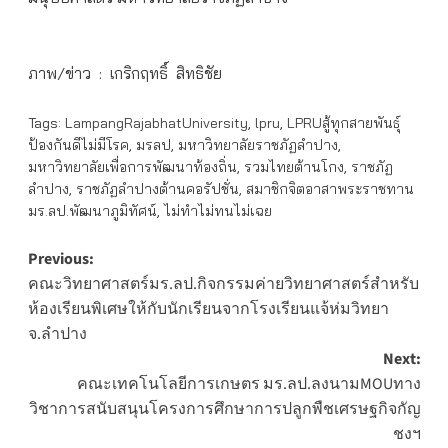
ภาพ/ข่าว : เกริกฤทธิ์ สิทธิชัย
Tags:
LampangRajabhatUniversity
,
lpru
,
LPRUสู้ทุกสายพันธุ์
ป้องกันดีไม่มีโรค
,
มรลป
,
มหาวิทยาลัยราชภัฏลำปาง
,
มหาวิทยาลัยเพื่อการพัฒนาท้องถิ่น
,
รวมไทยต้านโกง
,
ราชภัฏ
ลำปาง
,
ราชภัฏลำปางต้านคอรัปชั่น
,
สมาชิกจิตอาสาพระราชทาน
มร.ลป.พัฒนาภูมิทัศน์
,
ไม่ทำไม่ทนไม่เฉย
Post
Previous:
คณะวิทยาศาสตร์มร.ลป.กิจกรรมค่ายวิทยาศาสตร์สำหรับ
navigation
ห้องเรียนพิเศษให้กับนักเรียนจากโรงเรียนแจ้ห่มวิทยา
จ.ลำปาง
Next:
คณะเทคโนโลยีการเกษตร มร.ลป.ลงนามMOUทาง
วิชาการสนับสนุนโครงการศึกษาการปลูกพืชเศรษฐกิจกัญ
ชงฯ