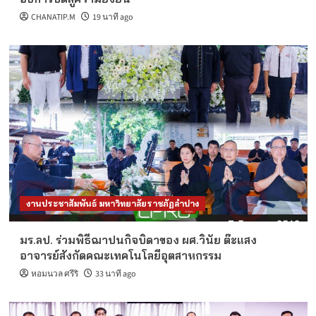
CHANATIP.M
19 นาที ago
งานประชาสัมพันธ์ มหาวิทยาลัยราชภัฏลำปาง
มร.ลป. ร่วมพิธีฌาปนกิจบิดาของ ผศ.วินัย ต๊ะแสง
อาจารย์สังกัดคณะเทคโนโลยีอุตสาหกรรม
หอมนวล ศรีริ
33 นาที ago