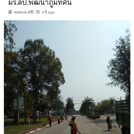
มร.ลป.พัฒนาภูมิทัศน์
หอมนวล ศรีริ
4 ปี ago