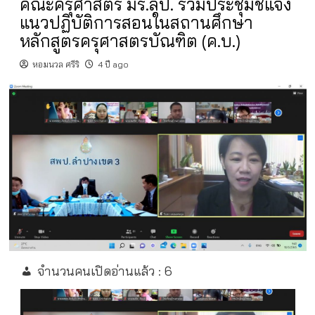
คณะครุศาสตร์ มร.ลป. ร่วมประชุมชี้แจง
แนวปฏิบัติการสอนในสถานศึกษา
หลักสูตรครุศาสตรบัณฑิต (ค.บ.)
หอมนวล ศรีริ
4 ปี ago
จำนวนคนเปิดอ่านแล้ว :
6