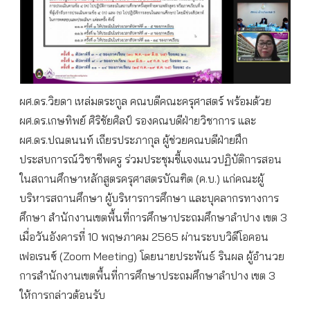
ผศ.ดร.วิยดา เหล่มตระกูล คณบดีคณะครุศาสตร์ พร้อมด้วย
ผศ.ดร.เกษทิพย์ ศิริชัยศิลป์ รองคณบดีฝ่ายวิชาการ และ
ผศ.ดร.ปณตนนท์ เถียรประภากุล ผู้ช่วยคณบดีฝ่ายฝึก
ประสบการณ์วิชาชีพครู ร่วมประชุมชี้แจงแนวปฏิบัติการสอน
ในสถานศึกษาหลักสูตรครุศาสตรบัณฑิต (ค.บ.) แก่คณะผู้
บริหารสถานศึกษา ผู้บริหารการศึกษา และบุคลากรทางการ
ศึกษา สำนักงานเขตพื้นที่การศึกษาประถมศึกษาลำปาง เขต 3
เมื่อวันอังคารที่ 10 พฤษภาคม 2565 ผ่านระบบวิดีโอคอน
เฟอเรนซ์ (Zoom Meeting) โดยนายประพันธ์ รินผล ผู้อำนวย
การสำนักงานเขตพื้นที่การศึกษาประถมศึกษาลำปาง เขต 3
ให้การกล่าวต้อนรับ