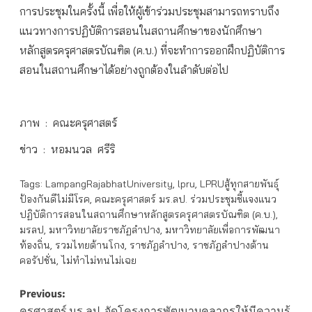
การประชุมในครั้งนี้ เพื่อให้ผู้เข้าร่วมประชุมสามารถทราบถึง
แนวทางการปฏิบัติการสอนในสถานศึกษาของนักศึกษา
หลักสูตรครุศาสตรบัณฑิต (ค.บ.) ที่จะทำการออกฝึกปฏิบัติการ
สอนในสถานศึกษาได้อย่างถูกต้องในลำดับต่อไป
ภาพ : คณะครุศาสตร์
ข่าว : หอมนวล ศรีริ
Tags:
LampangRajabhatUniversity
,
lpru
,
LPRUสู้ทุกสายพันธุ์
ป้องกันดีไม่มีโรค
,
คณะครุศาสตร์ มร.ลป. ร่วมประชุมชี้แจงแนว
ปฏิบัติการสอนในสถานศึกษาหลักสูตรครุศาสตรบัณฑิต (ค.บ.)
,
มรลป
,
มหาวิทยาลัยราชภัฏลำปาง
,
มหาวิทยาลัยเพื่อการพัฒนา
ท้องถิ่น
,
รวมไทยต้านโกง
,
ราชภัฏลำปาง
,
ราชภัฏลำปางต้าน
คอรัปชั่น
,
ไม่ทำไม่ทนไม่เฉย
Post
Previous:
ครุศาสตร์ มร.ลป. จัดโครงการพัฒนาบุคลากรให้มีความรู้