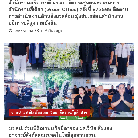
สำนักงานอธิการบดี มร.ลป. จัดประชุมคณะกรรมการ
สำนักงานสีเขียว (Green Office) ครั้งที่ 8/2569 ติดตาม
การดำเนินงานด้านสิ่งแวดล้อม มุ่งขับเคลื่อนสำนักงาน
อธิการบดีสู่ความยั่งยืน
CHANATIP.M
11 ชั่วโมง ago
งานประชาสัมพันธ์ มหาวิทยาลัยราชภัฏลำปาง
มร.ลป. ร่วมพิธีฌาปนกิจบิดาของ ผศ.วินัย ต๊ะแสง
อาจารย์สังกัดคณะเทคโนโลยีอุตสาหกรรม