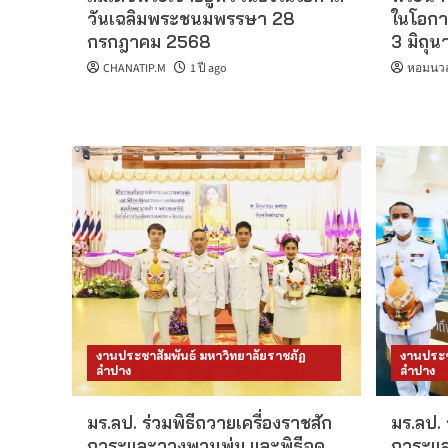
วันเฉลิมพระชนมพรรษา 28
ในโอกา
กรกฎาคม 2568
3 มิถุ
CHANATIP.M
1 ปี ago
หอมนวล 
งานประชาสัมพันธ์ มหาวิทยาลัยราชภัฏ
งานประช
ลำปาง
ลำปาง
มร.ลป. ร่วมพิธีถวายเครื่องราชสัก
มร.ลป. 
การะและวางพานพุ่ม และพิธีจุด
การะแล