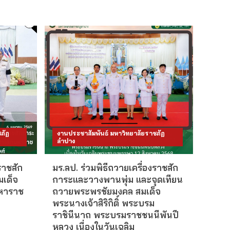
ภัฏ
งานประชาสัมพันธ์ มหาวิทยาลัยราชภัฏ
ลำปาง
ราชสัก
มร.ลป. ร่วมพิธีถวายเครื่องราชสัก
มเด็จ
การะและวางพานพุ่ม และจุดเทียน
หาราช
ถวายพระพรชัยมงคล สมเด็จ
พระนางเจ้าสิริกิติ์ พระบรม
ราชินีนาถ พระบรมราชชนนีพันปี
หลวง เนื่องในวันเฉลิม