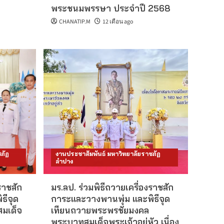
พระชนมพรรษา ประจำปี 2568
CHANATIP.M
12 เดือน ago
ภัฏ
งานประชาสัมพันธ์ มหาวิทยาลัยราชภัฏ
ลำปาง
ราชสัก
มร.ลป. ร่วมพิธีถวายเครื่องราชสัก
ธีจุด
การะและวางพานพุ่ม และพิธีจุด
มเด็จ
เทียนถวายพระพรชัยมงคล
พระบาทสมเด็จพระเจ้าอยู่หัว เนื่อง