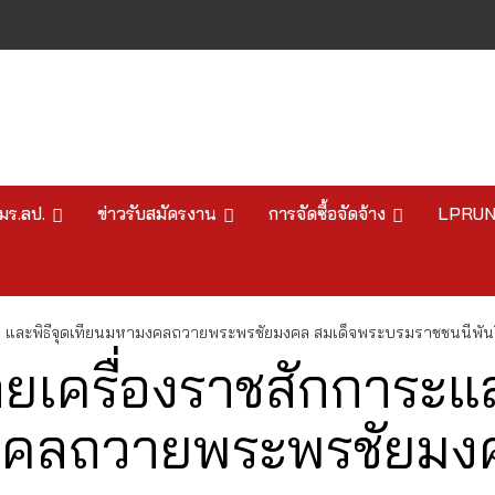
มร.ลป.
ข่าวรับสมัครงาน
การจัดซื้อจัดจ้าง
LPRU
ุ่ม และพิธีจุดเทียนมหามงคลถวายพระพรชัยมงคล สมเด็จพระบรมราชชนนีพั
วายเครื่องราชสักการะ
มงคลถวายพระพรชัยมง