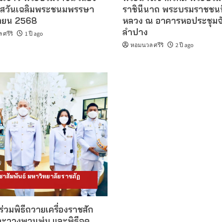
สวันเฉลิมพระชนมพรรษา
ราชินีนาถ พระบรมราชชนน
นายน 2568
หลวง ณ อาคารหอประชุมจั
ลำปาง
ศรีริ
1 ปี ago
หอมนวล ศรีริ
2 ปี ago
าสัมพันธ์ มหาวิทยาลัยราชภัฏ
ร่วมพิธีถวายเครื่องราชสัก
ะวางพานพุ่ม และพิธีจุด