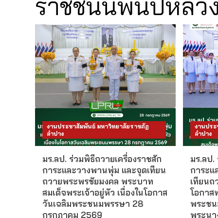
ราชชนนีพันปีหลว
งานประชาสัมพันธ์ มหาวิทยาลัยราชภัฏ
งานประช
ลำปาง
ลำปาง
มร.ลป. ร่วมพิธีถวายเครื่องราชสัก
มร.ลป. 
การะและวางพานพุ่ม และจุดเทียน
การะแล
ถวายพระพรชัยมงคล พระบาท
เทียนถ
สมเด็จพระเจ้าอยู่หัว เนื่องในโอกาส
โอกาสพ
วันเฉลิมพระชนมพรรษา 28
พระชนม
กรกฎาคม 2569
พระนาง