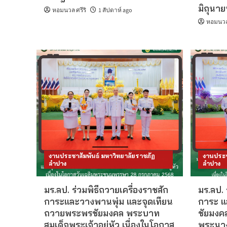
มิถุนา
หอมนวล ศรีริ
1 สัปดาห์ ago
หอมนวล 
งานประชาสัมพันธ์ มหาวิทยาลัยราชภัฏ
งานประช
ลำปาง
ลำปาง
มร.ลป. ร่วมพิธีถวายเครื่องราชสัก
มร.ลป. 
การะและวางพานพุ่ม และจุดเทียน
การะ แ
ถวายพระพรชัยมงคล พระบาท
ชัยมงคล
สมเด็จพระเจ้าอยู่หัว เนื่องในโอกาส
พระนางเ