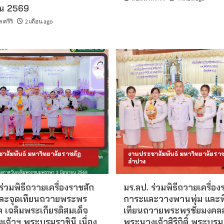
ยน 2569
ศรีริ
2 เดือน ago
าสัมพันธ์ มหาวิทยาลัยราชภัฏ
งานประชาสัมพันธ์ มหาวิทยาลัยราช
ลำปาง
ร่วมพิธีถวายเครื่องราชสัก
มร.ลป. ร่วมพิธีถวายเครื่อง
ละจุดเทียนถวายพระพร
การะและวางพานพุ่ม และพิ
 เฉลิมพระเกียรติสมเด็จ
เทียนถวายพระพรชัยมงคลส
จ้าฯ พระบรมราชินี เนื่อง
พระนางเจ้าสิริกิติ์ พระบรม