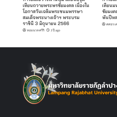
เทียนถวายพระพรชัยมงคล เนื่องใน
เทียน
โอกาสวันเฉลิมพระชนมพรรษา
ชัยมงค
สมเด็จพระนางเจ้าฯ พระบรม
พันปีห
ราชินี 3 มิถุนายน 2566
ศศธร เค
หอมนวล ศรีริ
3 ปี ago