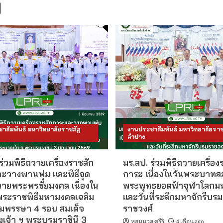
ง
าสัมพันธ์ มหาวิทยาลัยราชภัฏ
งานประชาสัมพันธ์ มหาวิทยาลัยราช
ลำปาง
ร่วมพิธีถวายเครื่องราชสัก
มร.ลป. ร่วมพิธีถวายเครื่อง
ะวางพานพุ่ม และพิธีจุด
การะ เนื่องในวันพระบาทส
วายพระพรชัยมงคล เนื่องใน
พระพุทธยอดฟ้าจุฬาโลกม
ระราชพิธีมหามงคลเฉลิม
และวันที่ระลึกมหาจักรีบรม
พรรษา 4 รอบ สมเด็จ
ราชวงศ์
เจ้า ฯ พระบรมราชินี 3
หอมนวล ศรีริ
4 เดือน ago