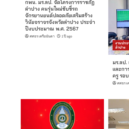
กพน. มร.ลป. จัดโครงการราชภัฏ
ลำปาง คนรุ่นใหม่ขับขี่รถ
จักรยานยนต์ปลอดภัยเสริมสร้าง
วินัยจราจรจังหวัดลำปาง ประจำ
ปีงบประมาณ พ.ศ. 2567
ศศธร เครือนันตา
2 ปี ago
งานประช
ลำปาง
มร.ลป.
และการ
ครู รอบ
ศศธร เค