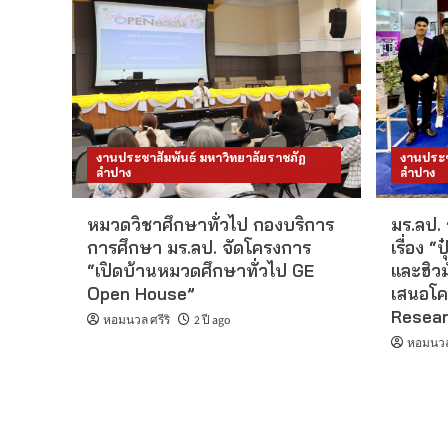
งานประชาสัมพันธ์ มหาวิทยาลัยราชภัฏ
งานประช
ลำปาง
ลำปาง
หมวดวิชาศึกษาทั่วไป กองบริการ
มร.ลป.
การศึกษา มร.ลป. จัดโครงการ
เรื่อง 
“เปิดบ้านหมวดศึกษาทั่วไป GE
และฮิว
Open House”
เสนอโค
Resear
หอมนวล ศรีริ
2 ปี ago
หอมนวล 