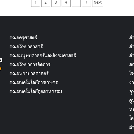
Posts
2
3
4
7
Next
1
…
pagination
คณะครุศาสตร์
สำ
คณะวิทยาศาสตร์
สำ
คณะมนุษยศาสตร์และสังคมศาสตร์
สำ
คณะวิทยาการจัดการ
สถ
คณะพยาบาลศาสตร์
โร
คณะเทคโนโลยีการเกษตร
งา
คณะเทคโนโลยีอุตสาหกรรม
อุ
ศู
หม
โค
สำ