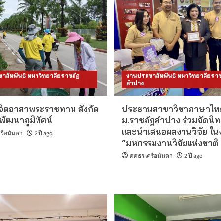
าสัมพันธ์ มหาวิทยาลัยราชภัฏ
งานประชาสัมพันธ์ มหาวิทยาลัยราช
ลำปาง
จิตอาสาพระราชทาน สังกัด
ประธานสาขาวิชาภาษาไท
พัฒนาภูมิทัศน์
ม.ราชภัฏลำปาง ร่วมจัดนิ
และนำเสนอผลงานวิจัย ใน
รือนันตา
2 ปี ago
“มหกรรมงานวิจัยแห่งชาติ
ศศธร เครือนันตา
2 ปี ago