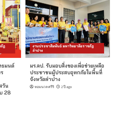
ภัฏ
งานประชาสัมพันธ์ มหาวิทยาลัยราชภัฏ
ลำปาง
ุทธมนต์
มร.ลป. รับมอบสิ่งของเพื่อช่วยเหลือ
พร
ประชาชนผู้ประสบอุทกภัยในพื้นที่
จังหวัดลำปาง
สวัน
หอมนวล ศรีริ
2 ปี ago
บ 28