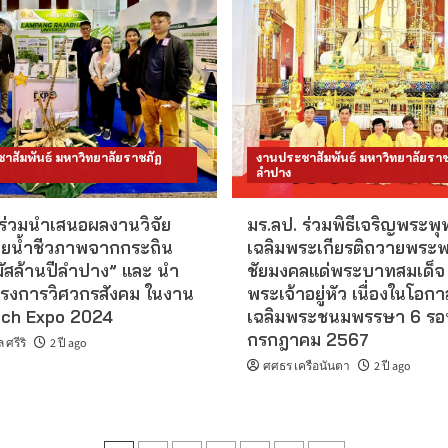
าสัมพันธ์ มหาวิทยาลัยราชภัฏ
งานประชาสัมพันธ์ มหาวิทยาลัยราช
ลำปาง
 ร่วมนำเสนอผลงานวิจัย
มร.ลป. ร่วมพิธีเจริญพระพ
“ปุ๋ยน้ำชีวภาพจากกระถิน
เฉลิมพระเกียรติถวายพระ
มัสล้านปีลำปาง” และ นำ
ชัยมงคลแด่พระบาทสมเด็จ
รงการวิศวกรสังคม ในงาน
พระเจ้าอยู่หัว เนื่องในโอกา
ch Expo 2024
เฉลิมพระชนมพรรษา 6 รอ
กรกฎาคม 2567
ศรีริ
2 ปี ago
ศศธร เครือนันตา
2 ปี ago