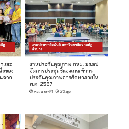
ภัฏ
งานประชาสัมพันธ์ มหาวิทยาลัยราชภัฏ
ลำปาง
สาและ
งานประกันคุณภาพ กนผ. มร.ลป.
ิ่งของ
จัดการประชุมชี้แจงเกณฑ์การ
มชนจาก
ประกันคุณภาพการศึกษาภายใน
พ.ศ. 2567
หอมนวล ศรีริ
2 ปี ago