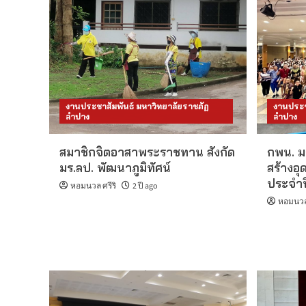
งานประชาสัมพันธ์ มหาวิทยาลัยราชภัฏ
งานประช
ลำปาง
ลำปาง
สมาชิกจิตอาสาพระราชทาน สังกัด
กพน. ม
มร.ลป. พัฒนาภูมิทัศน์
สร้างอ
ประจำป
หอมนวล ศรีริ
2 ปี ago
หอมนวล 