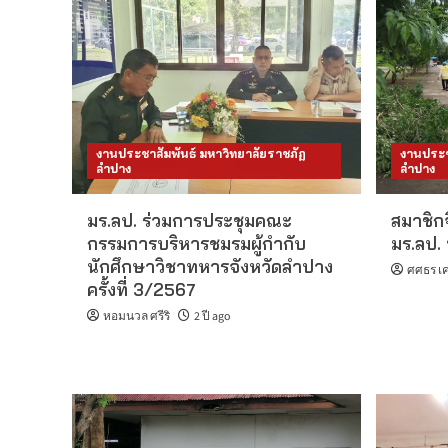
งานประชาสัมพันธ์ มหาวิทยาลัยราชภัฏ
งานประช
ลำปาง
ลำปาง
มร.ลป. ร่วมการประชุมคณะ
สมาชิก
กรรมการบริหารชมรมผู้กำกับ
มร.ลป. 
นักศึกษาวิชาทหารจังหวัดลำปาง
ศศธร เค
ครั้งที่ 3/2567
หอมนวล ศรีริ
2 ปี ago