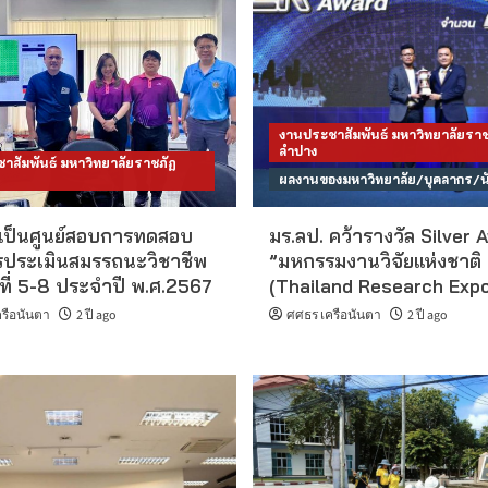
งานประชาสัมพันธ์ มหาวิทยาลัยราช
ลำปาง
าสัมพันธ์ มหาวิทยาลัยราชภัฏ
ผลงานของมหาวิทยาลัย/บุคลากร/น
 เป็นศูนย์สอบการทดสอบ
มร.ลป. คว้ารางวัล Silver 
ประเมินสมรรถนะวิชาชีพ
”มหกรรมงานวิจัยแห่งชาติ
ที่ 5-8 ประจำปี พ.ศ.2567
(Thailand Research Exp
รือนันตา
2 ปี ago
ศศธร เครือนันตา
2 ปี ago