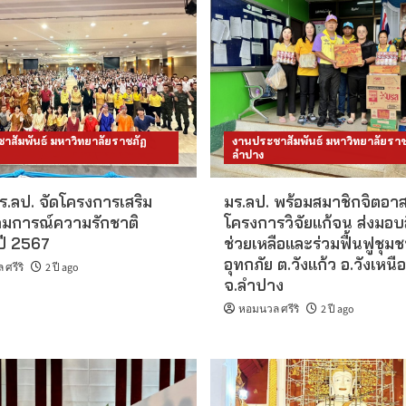
าสัมพันธ์ มหาวิทยาลัยราชภัฏ
งานประชาสัมพันธ์ มหาวิทยาลัยราช
ลำปาง
ร.ลป. จัดโครงการเสริม
มร.ลป. พร้อมสมาชิกจิตอา
ุดมการณ์ความรักชาติ
โครงการวิจัยแก้จน ส่งมอบส
ี 2567
ช่วยเหลือและร่วมฟื้นฟูชุ
อุทกภัย ต.วังแก้ว อ.วังเหนือ
ศรีริ
2 ปี ago
จ.ลำปาง
หอมนวล ศรีริ
2 ปี ago