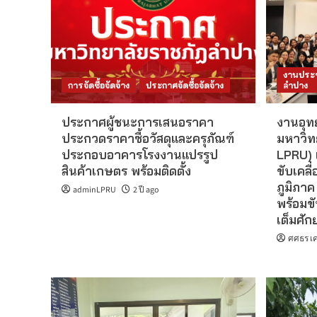
งานประช
การจัดซื้อจัดจ้าง
ประกาศจัดซื้อจัดจ้าง
ลำปาง
ประกาศผู้ชนะการเสนอราคา
งานอุท
ประกวดราคาซื้อวัสดุและครุภัณฑ์
มหาวิท
ประกอบอาคารโรงงานแปรรูป
LPRU) 
สินค้าเกษตร พร้อมติดตั้ง
ขับเคลื
ภูมิภาค
adminLPRU
2 ปี ago
พร้อมข
เต็มศั
ศศธร เค