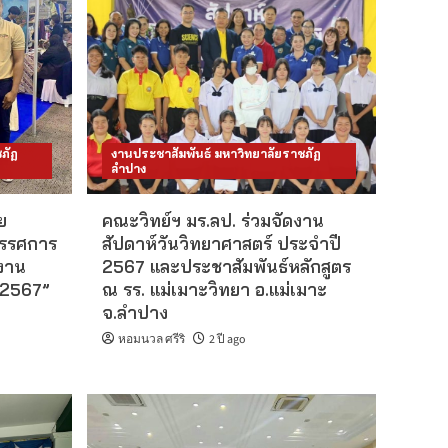
ภัฏ
งานประชาสัมพันธ์ มหาวิทยาลัยราชภัฏ
ลำปาง
ย
คณะวิทย์ฯ มร.ลป. ร่วมจัดงาน
ทรรศการ
สัปดาห์วันวิทยาศาสตร์ ประจำปี
งาน
2567 และประชาสัมพันธ์หลักสูตร
 2567”
ณ รร. แม่เมาะวิทยา อ.แม่เมาะ
จ.ลำปาง
หอมนวล ศรีริ
2 ปี ago