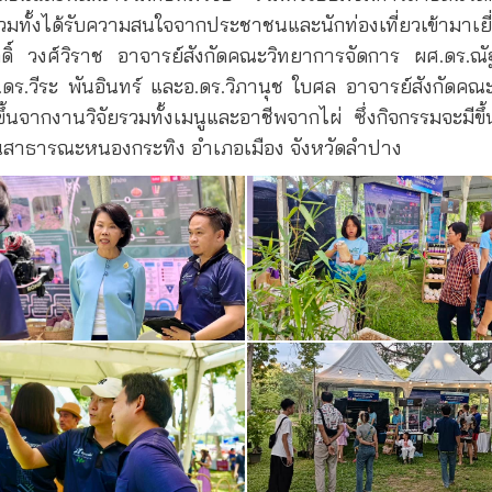
ง รวมทั้งได้รับความสนใจจากประชาชนและนักท่องเที่ยวเข้าม
กดิ์ วงศ์วิราช อาจารย์สังกัดคณะวิทยาการจัดการ ผศ.ดร.ณ
ร.วีระ พันอินทร์ และอ.ดร.วิภานุช ใบศล อาจารย์สังกัดคณ
ขึ้นจากงานวิจัยรวมทั้งเมนูและอาชีพจากไผ่ ซึ่งกิจกรรมจะมีข
 สวนสาธารณะหนองกระทิง อำเภอเมือง จังหวัดลำปาง