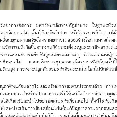
ะวิทยาการจัดการ มหาวิทยาลัยราชภัฏลำปาง ในฐานะหัวห
งจักรวาลไผ่ พื้นที่จังหวัดลำปาง หรือโครงการวิจัยภายใต้แ
คลื่อนยุทธศาสตร์ขจัดความยากจน และสร้างโอกาสทางสังคมขอ
ำนวัตกรรมที่เกิดขึ้นจากงานวิจัยรวมทั้งเมนูและอาชีพจาก
ารณะหนองกระทิง ซึ่งบูธแสดงผลงานอยู่บริเวณสนามหญ้า
าชีพจากไผ่ และทรัพยากรชุมชนของโครงการวิจัยในครั้งนี้ไ
วามร้อนสูง การเพาะปลูกพืชสวนครัวด้วยระบบไฮโดรโปนิกส์บนชั
ตเมนูอาชีพแก้จนจากไผ่และทรัพยากรชุมชนประกอบด้วย การเ
เลี้ยงแหนแดงสำหรับเป็นอาหารเสริมให้แก่สัตว์ การทำถ่านดู
จได้เรียนรู้และนำไปขยายผลในครัวเรือนต่อไป ทั้งนี้ได้รับเ
เศษประเด็นการขับเคลื่อนไผ่เพื่อแก้ปัญหาความยากจนแล
ลื่อนและพัฒนาร่วมกับทีมวิจัย รวมทั้งเยี่ยมชมการสาธิตนวัต