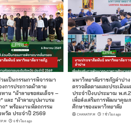
าสัมพันธ์ มหาวิทยาลัยราชภัฏ
งานประชาสัมพันธ์ มหาวิทยาลัยราช
ลำปาง
ร่วมเป็นกรรมการพิจารณา
มหาวิทยาลัยราชภัฏลำปาง 
รองการประกวดผ้าลาย
ตรวจติดตามและประเมินผ
ทาน “ผ้าลายขอสมเด็จฯ –
ประจำปีงบประมาณ พ.ศ.
าฯ” และ “ผ้าลายบุปผาบรม
เพื่อส่งเสริมการพัฒนาคุ
นาถ” พร้อมงานหัตถกรรม
ศึกษาของมหาวิทยาลัย
ังหวัด ประจำปี 2569
CHANATIP.M
7 ชั่วโมง ago
IP.M
6 ชั่วโมง ago