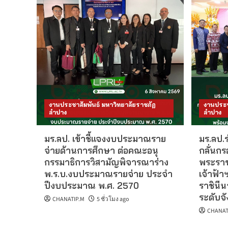
งานประชาสัมพันธ์ มหาวิทยาลัยราชภัฏ
งานประช
ลำปาง
ลำปาง
มร.ลป. เข้าชี้แจงงบประมาณราย
มร.ลป.
จ่ายด้านการศึกษา ต่อคณะอนุ
กลั่นก
กรรมาธิการวิสามัญพิจารณาร่าง
พระราช
พ.ร.บ.งบประมาณรายจ่าย ประจำ
เจ้าฟ้
ปีงบประมาณ พ.ศ. 2570
ราชินี
ระดับจ
CHANATIP.M
5 ชั่วโมง ago
CHANAT