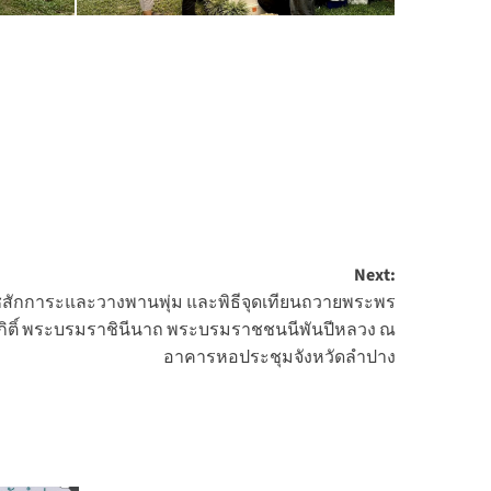
Next:
าชสักการะและวางพานพุ่ม และพิธีจุดเทียนถวายพระพร
ิกิติ์ พระบรมราชินีนาถ พระบรมราชชนนีพันปีหลวง ณ
อาคารหอประชุมจังหวัดลำปาง