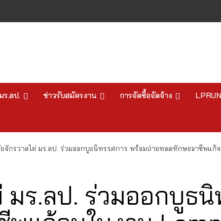
มร.ลป.
ข่าวรับสมัครงาน
การจัดซื้อจัดจ้าง
LPRU
ิจัยจักรวาลไผ่ มร.ลป. ร่วมออกบูธนิทรรศการ พร้อมถ่ายทอดทักษะอาชีพ
ผ่ มร.ลป. ร่วมออกบูธ