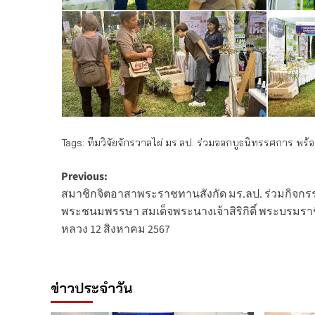
Tags:
ทีมวิจัยจักรวาลไผ่ มร.ลป. ร่วมออกบูธนิทรรศการ พ
Post
Previous:
สมาชิกจิตอาสาพระราชทานสังกัด มร.ลป. ร่วมกิจกรร
navigation
พระชนมพรรษา สมเด็จพระนางเจ้าสิริกิติ์ พระบรมร
หลวง 12 สิงหาคม 2567
ข่าวประจำวัน