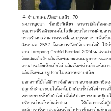
จำนวนคนเปิดอ่านแล้ว :
78
ผศ.กาญจนา รัตนธีรวิเชียร อาจารย์สังกัดคณ
คุณภาพชีวิตด้วยเทคโนโลยีและนวัตกรรมด้วยแนวทา
การสร้างกลไกความร่วมมือแบบบูรณาการเพื่อขับเ
สิงหาคม 2567 โครงการวิจัย“จักรวาลไผ่” ได้น
งาน Lampang Orchid Festival
2024 ณ สวนสาธ
จัดแสดงสินค้าผลิตภัณฑ์ตลอดจนเมนูอาหารและอ
จากสารสกัดเห็ดเยื่อไผ่ ผลิตภัณฑ์ถ่านอัดแท่งค
ผลิตภัณฑ์แปรรูปจากไผ่หลากหลายชนิด
นอกจากนี้ยังได้มีการจัดกิจกรรมอบรมและสาธิ
ปลูกผักด้วยระบบไฮโดรโปนิกส์บนชั้นไม้ไผ่ การ
เพาะขยายพันธ์กล้าไผ่ เพื่อให้ประชาชนและผู้สนใ
บริหารส่วนจังหวัดลำปาง ให้สัมภาษณ์สกู๊ปพิ
องค์การบริหารส่วนจังหวัดลำปางเข้ามาร่วมขับเค