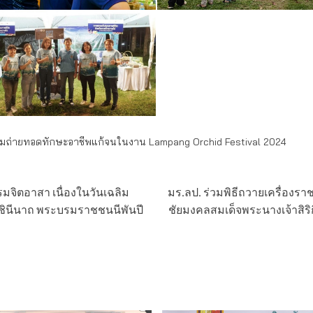
ร้อมถ่ายทอดทักษะอาชีพแก้จนในงาน Lampang Orchid Festival 2024
มจิตอาสา เนื่องในวันเฉลิม
มร.ลป. ร่วมพิธีถวายเครื่องร
าชินีนาถ พระบรมราชชนนีพันปี
ชัยมงคลสมเด็จพระนางเจ้าสิร