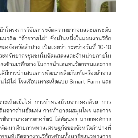
น้าโครงการวิจัยการขจัดความยากจนและยกระดับ
นวคิด “จักรวาลไผ่” ซึ่งเป็นหนึ่งในแผนงานวิจัย
งจังหวัดลำปาง เปิดเผยว่า ระหว่างวันที่ 10-18
ไผ่และทรัพยากรชุมชนในจัดแสดงและจำหน่ายภายใน
ตรงข้ามเวทีกลาง ในการนำเสนอนวัตกรรมและการ
ด้มีการนำเสนอการพัฒนาผลิตภัณฑ์เครื่องสำอาง
้นไม้ไผ่ โรงเรือนเพาะเห็ดแบบ
Smart Farm
และ
พาะเห็ดเยื่อไผ่ การทำทองม้วนจากผงกล้วย การ
ดกลิ่นจากถ่านอัดแท่ง การทำยาดมสมุนไพร และการ
กียรติจากนางสาวตวงรัตน์ โล่ห์สุนทร นายกองค์การ
ะพัฒนาศักยภาพทางเศรษฐกิจของจังหวัดลำปางที่
กรรมที่เกิดจากงานวิจัยพร้อมทั้งหารือแนวทางการ