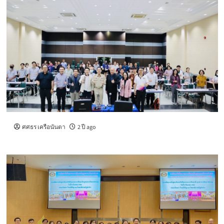
ศศธร เครือนันตา
2 ปี ago