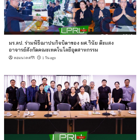
มร.ลป. ร่วมพิธีฌาปนกิจบิดาของ ผศ.วินัย ต๊ะแสง
อาจารย์สังกัดคณะเทคโนโลยีอุตสาหกรรม
หอมนวล ศรีริ
1 วัน ago