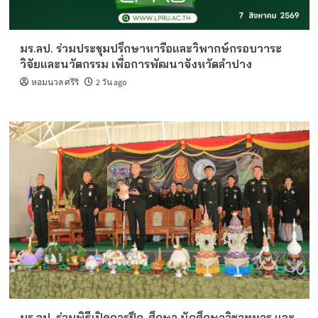
มร.ลป. ร่วมประชุมปรึกษาหารือและวิพากษ์กรอบวาระ
วิจัยและนวัตกรรม เพื่อการพัฒนาจังหวัดลำปาง
หอมนวล ศรีริ
2 วัน ago
มร.ลป. ร่วมพิธีเปิดการฝึก-ศึกษา นักศึกษาวิชาทหาร และ