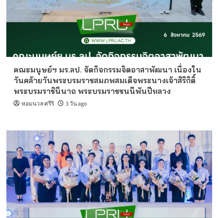
คณะมนุษย์ฯ มร.ลป. จัดกิจกรรมจิตอาสาพัฒนา เนื่องใน
วันคล้ายวันพระบรมราชสมภพสมเด็จพระนางเจ้าสิริกิติ์
พระบรมราชินีนาถ พระบรมราชชนนีพันปีหลวง
หอมนวล ศรีริ
3 วัน ago