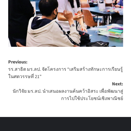
Post
Previous:
รร.สาธิต มร.ลป. จัดโครงการ “เสริมสร้างทักษะการเรียนรู้
navigation
ในศตวรรษที่ 21”
Next:
นักวิจัย มร.ลป. นำเสนอผลงานค้นคว้าอิสระ เพื่อพัฒนาสู่
การไปใช้ประโยชน์เชิงพาณิชย์