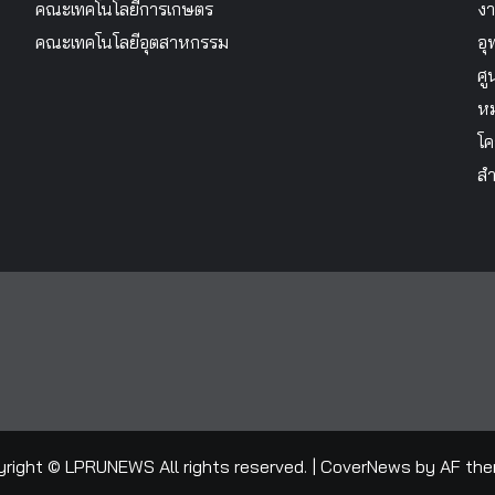
คณะเทคโนโลยีการเกษตร
งา
คณะเทคโนโลยีอุตสาหกรรม
อุ
ศู
หม
โค
สำ
right © LPRUNEWS All rights reserved.
|
CoverNews
by AF the