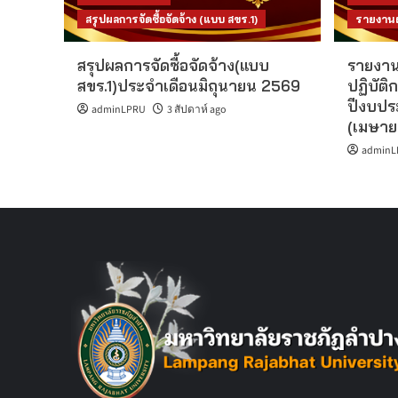
สรุปผลการจัดซื้อจัดจ้าง (แบบ สขร.1)
รายงานผล
สรุปผลการจัดซื้อจัดจ้าง(แบบ
รายงาน
สขร.1)ประจำเดือนมิถุนายน 2569
ปฏิบัติก
ปีงบปร
adminLPRU
3 สัปดาห์ ago
(เมษาย
adminL