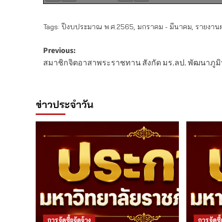
Tags:
ปีงบประมาณ พ.ศ.2565
,
มกราคม - มีนาคม
,
รายงานผล
Post
Previous:
สมาชิกจิตอาสาพระราชทาน สังกัด มร.ลป. พัฒนาภูมิท
navigation
ข่าวประจำวัน
การจัดซื้อจัดจ้าง
การจัดซื้