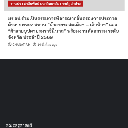
งานประชาสัมพันธ์ มหาวิทยาลัยราชภัฏลำปาง
มร.ลป.ร่วมเป็นกรรมการพิจารณากลั่นกรองการประกวด
ผ้าลายพระราชทาน “ผ้าลายขอสมเด็จฯ – เจ้าฟ้าฯ” และ
“ผ้าลายบุปผาบรมราชินีนาถ” พร้อมงานหัตถกรรม ระดับ
จังหวัด ประจำปี 2569
CHANATIP.M
14 ชั่วโมง ago
คณะครุศาสตร์