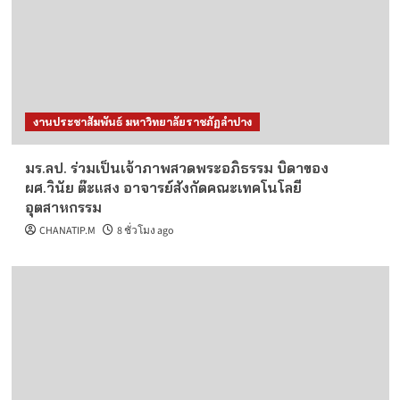
งานประชาสัมพันธ์ มหาวิทยาลัยราชภัฏลำปาง
มร.ลป. ร่วมเป็นเจ้าภาพสวดพระอภิธรรม บิดาของ
ผศ.วินัย ต๊ะแสง อาจารย์สังกัดคณะเทคโนโลยี
อุตสาหกรรม
CHANATIP.M
8 ชั่วโมง ago