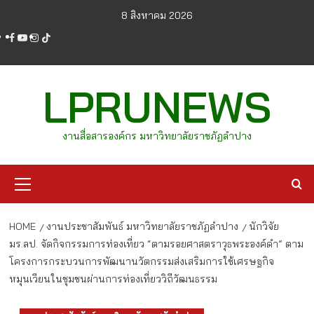
Skip
8 สิงหาคม 2026
to
facebook
youtube
instagram
tiktok
content
LPRUNEWS
งานสื่อสารองค์กร มหาวิทยาลัยราชภัฏลำปาง
Primary
Menu
HOME
งานประชาสัมพันธ์ มหาวิทยาลัยราชภัฏลำปาง
นักวิจัย
มร.ลป. จัดกิจกรรมการท่องเที่ยว “ตามรอยศาสตราวุธพระองค์ดำ” ตาม
โครงการกระบวนการพัฒนานวัตกรรมส่งเสริมการใช้เศรษฐกิจ
หมุนเวียนในชุมชนผ่านการท่องเที่ยววิถีวัฒนธรรม