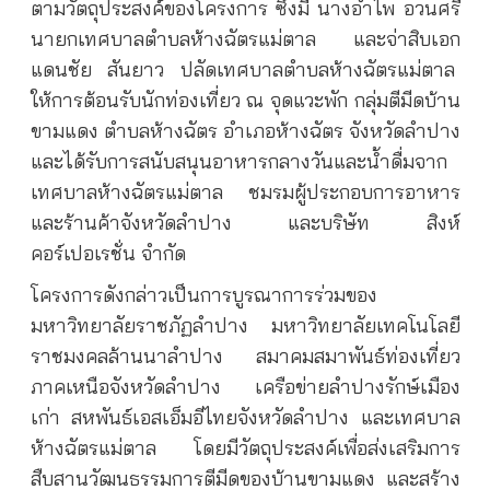
ตามวัตถุประสงค์ของโครงการ ซึ่งมี นางอำไพ อวนศรี
นายกเทศบาลตำบลห้างฉัตรแม่ตาล และจ่าสิบเอก
แดนชัย สันยาว ปลัดเทศบาลตำบลห้างฉัตรแม่ตาล
ให้การต้อนรับนักท่องเที่ยว ณ จุดแวะพัก กลุ่มตีมีดบ้าน
ขามแดง ตำบลห้างฉัตร อำเภอห้างฉัตร จังหวัดลำปาง
และได้รับการสนับสนุนอาหารกลางวันและน้ำดื่มจาก
เทศบาลห้างฉัตรแม่ตาล ชมรมผู้ประกอบการอาหาร
และร้านค้าจังหวัดลำปาง และบริษัท สิงห์
คอร์เปอเรชั่น จำกัด
โครงการดังกล่าวเป็นการบูรณาการร่วมของ
มหาวิทยาลัยราชภัฏลำปาง มหาวิทยาลัยเทคโนโลยี
ราชมงคลล้านนาลำปาง สมาคมสมาพันธ์ท่องเที่ยว
ภาคเหนือจังหวัดลำปาง เครือข่ายลำปางรักษ์เมือง
เก่า สหพันธ์เอสเอ็มอีไทยจังหวัดลำปาง และเทศบาล
ห้างฉัตรแม่ตาล โดยมีวัตถุประสงค์เพื่อส่งเสริมการ
สืบสานวัฒนธรรมการตีมีดของบ้านขามแดง และสร้าง