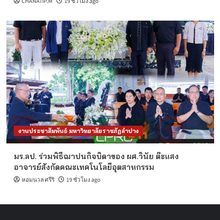
CHANATIP.M
19 ชั่วโมง ago
งานประชาสัมพันธ์ มหาวิทยาลัยราชภัฏลำปาง
มร.ลป. ร่วมพิธีฌาปนกิจบิดาของ ผศ.วินัย ต๊ะแสง
อาจารย์สังกัดคณะเทคโนโลยีอุตสาหกรรม
หอมนวล ศรีริ
19 ชั่วโมง ago