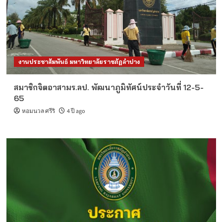
งานประชาสัมพันธ์ มหาวิทยาลัยราชภัฏลำปาง
สมาชิกจิตอาสามร.ลป. พัฒนาภูมิทัศน์ประจำวันที่ 12-5-
65
หอมนวล ศรีริ
4 ปี ago