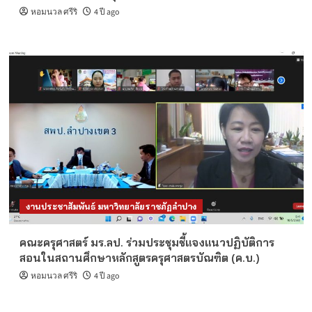
หอมนวล ศรีริ
4 ปี ago
งานประชาสัมพันธ์ มหาวิทยาลัยราชภัฏลำปาง
คณะครุศาสตร์ มร.ลป. ร่วมประชุมชี้แจงแนวปฏิบัติการ
สอนในสถานศึกษาหลักสูตรครุศาสตรบัณฑิต (ค.บ.)
หอมนวล ศรีริ
4 ปี ago