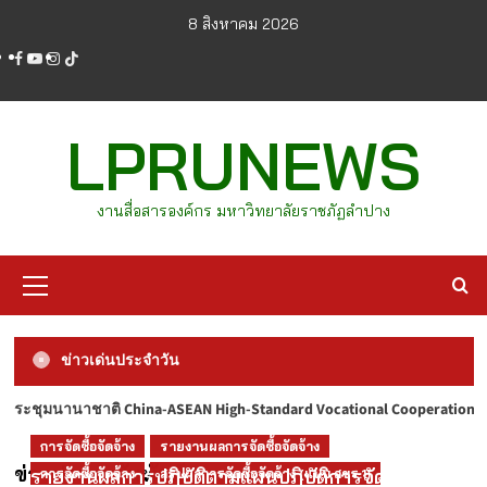
Skip
8 สิงหาคม 2026
to
facebook
youtube
instagram
tiktok
content
LPRUNEWS
งานสื่อสารองค์กร มหาวิทยาลัยราชภัฏลำปาง
Primary
Menu
ข่าวเด่นประจำวัน
na-ASEAN High-Standard Vocational Cooperation and Practice Forum
LPRUNEWS
LPRUNEWS69
ข่าวรับสมัครงานมหาวิทยาลัย
ประจำปี 2569
การจัดซื้อจัดจ้าง
รายงานผลการจัดซื้อจัดจ้าง
LPRU NEWS ฉบับวันที่ 7 สิงหาคม 2569
ประกาศรายชื่อผู้ผ่านเกณฑ์การสอบแข่งขันเป็น
ข่าวประชาสัมพันธ์
รายงานผลการปฏิบัติตามแผนปฏิบัติการจัดซื้อจัด
การจัดซื้อจัดจ้าง
สรุปผลการจัดซื้อจัดจ้าง (แบบ สขร.1)
CHANATIP.M
1 วัน ago