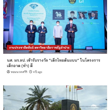
งานประชาสัมพันธ์ มหาวิทยาลัยราชภัฏลำปาง
นศ. มร.ลป. เข้ารับรางวัล “เด็กไทยต้นแบบ” ในโครงการ
เด็กอวด (ทํา) ดี
หอมนวล ศรีริ
4 ปี ago