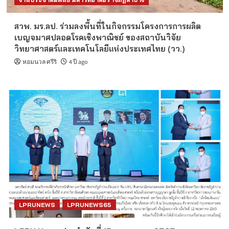
สวพ. มร.ลป. ร่วมลงพื้นที่ในกิจกรรมโครงการการผลิต
เบญจมาศปลอดโรคเชิงพาณิชย์ ของสถาบันวิจัย
วิทยาศาสตร์และเทคโนโลยีแห่งประเทศไทย (วว.)
หอมนวล ศรีริ
4 ปี ago
LPRUNEWS
LPRUNEWS65