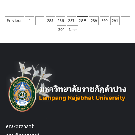
Posts
Previous
1
285
286
287
289
290
291
…
288
…
pagination
300
Next
คณะครุศาสตร์