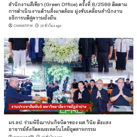
สำนักงานสีเขียว (Green Office) ครั้งที่ 8/2569 ติดตาม
การดำเนินงานด้านสิ่งแวดล้อม มุ่งขับเคลื่อนสำนักงาน
อธิการบดีสู่ความยั่งยืน
CHANATIP.M
18 ชั่วโมง ago
งานประชาสัมพันธ์ มหาวิทยาลัยราชภัฏลำปาง
มร.ลป. ร่วมพิธีฌาปนกิจบิดาของ ผศ.วินัย ต๊ะแสง
อาจารย์สังกัดคณะเทคโนโลยีอุตสาหกรรม