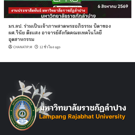
งานประชาสัมพันธ์ มหาวิทยาลัยราชภัฏลำปาง
มร.ลป. ร่วมเป็นเจ้าภาพสวดพระอภิธรรม บิดาของ
ผศ.วินัย ต๊ะแสง อาจารย์สังกัดคณะเทคโนโลยี
อุตสาหกรรม
CHANATIP.M
12 ชั่วโมง ago