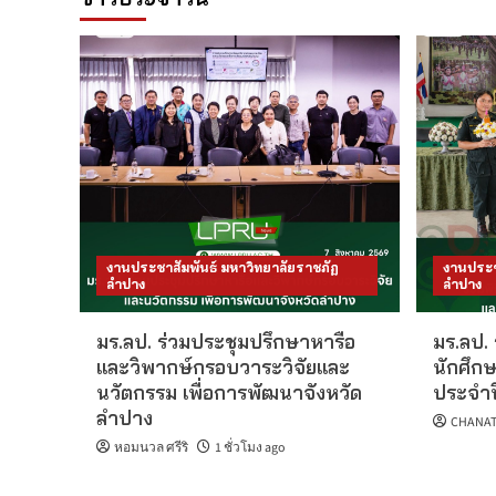
งานประชาสัมพันธ์ มหาวิทยาลัยราชภัฏ
งานประช
ลำปาง
ลำปาง
มร.ลป. ร่วมประชุมปรึกษาหารือ
มร.ลป. 
และวิพากษ์กรอบวาระวิจัยและ
นักศึกษ
นวัตกรรม เพื่อการพัฒนาจังหวัด
ประจำป
ลำปาง
CHANAT
หอมนวล ศรีริ
1 ชั่วโมง ago