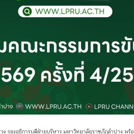
ธิสรวง รองอธิการบดีฝ่ายบริหาร มหาวิทยาลัยราชภัฏลำปาง พร