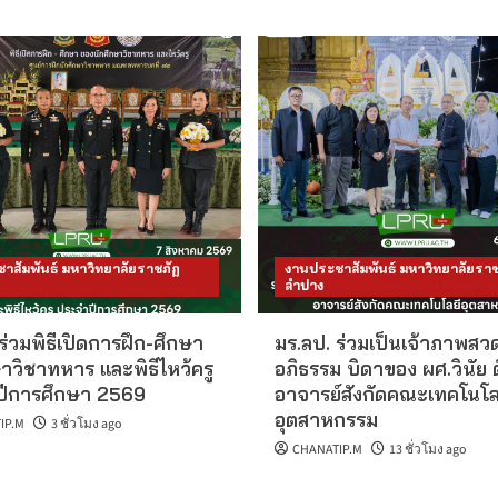
าสัมพันธ์ มหาวิทยาลัยราชภัฏ
งานประชาสัมพันธ์ มหาวิทยาลัยราช
ลำปาง
ร่วมพิธีเปิดการฝึก-ศึกษา
มร.ลป. ร่วมเป็นเจ้าภาพส
าวิชาทหาร และพิธีไหว้ครู
อภิธรรม บิดาของ ผศ.วินัย 
ีการศึกษา 2569
อาจารย์สังกัดคณะเทคโนโล
อุตสาหกรรม
IP.M
3 ชั่วโมง ago
CHANATIP.M
13 ชั่วโมง ago