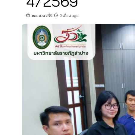
4/2569
หอมนวล ศรีริ
2 เดือน ago