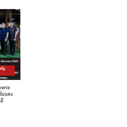
ภัฏ
วดพระ
ต๊ะแสง
ยี