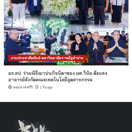
งานประชาสัมพันธ์ มหาวิทยาลัยราชภัฏลำปาง
มร.ลป. ร่วมพิธีฌาปนกิจบิดาของ ผศ.วินัย ต๊ะแสง
อาจารย์สังกัดคณะเทคโนโลยีอุตสาหกรรม
หอมนวล ศรีริ
2 วัน ago