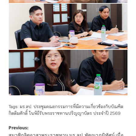
Tags:
มร.ลป. ประชุมคณะกรรมการที่มีความเกี่ยวข้องกับบัณฑิต
กิตติมศักดิ์ ในพิธีรับพระราชทานปริญญาบัตร ประจำปี 2569
Post
Previous:
สมาชิกจิตอาสาพระราชทาน มร.ลป. พัฒนาภูมิทัศน์ เมื่อ