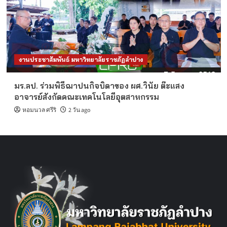
งานประชาสัมพันธ์ มหาวิทยาลัยราชภัฏลำปาง
มร.ลป. ร่วมพิธีฌาปนกิจบิดาของ ผศ.วินัย ต๊ะแสง
อาจารย์สังกัดคณะเทคโนโลยีอุตสาหกรรม
หอมนวล ศรีริ
2 วัน ago