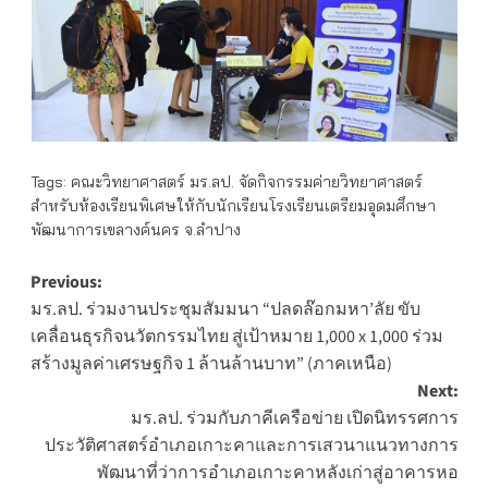
Tags:
คณะวิทยาศาสตร์ มร.ลป. จัดกิจกรรมค่ายวิทยาศาสตร์
สำหรับห้องเรียนพิเศษให้กับนักเรียนโรงเรียนเตรียมอุดมศึกษา
พัฒนาการเขลางค์นคร จ.ลำปาง
Post
Previous:
มร.ลป. ร่วมงานประชุมสัมมนา “ปลดล๊อกมหา’ลัย ขับ
navigation
เคลื่อนธุรกิจนวัตกรรมไทย สู่เป้าหมาย 1,000 x 1,000 ร่วม
สร้างมูลค่าเศรษฐกิจ 1 ล้านล้านบาท” (ภาคเหนือ)
Next:
มร.ลป. ร่วมกับภาคีเครือข่าย เปิดนิทรรศการ
ประวัติศาสตร์อำเภอเกาะคาและการเสวนาแนวทางการ
พัฒนาที่ว่าการอำเภอเกาะคาหลังเก่าสู่อาคารหอ