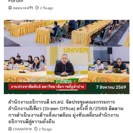
Forum
หอมนวล ศรีริ
2 วัน ago
งานประชาสัมพันธ์ มหาวิทยาลัยราชภัฏลำปาง
สำนักงานอธิการบดี มร.ลป. จัดประชุมคณะกรรมการ
สำนักงานสีเขียว (Green Office) ครั้งที่ 8/2569 ติดตาม
การดำเนินงานด้านสิ่งแวดล้อม มุ่งขับเคลื่อนสำนักงาน
อธิการบดีสู่ความยั่งยืน
CHANATIP.M
2 วัน ago