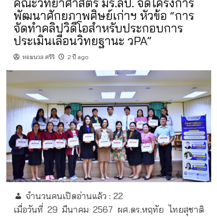
คณะวิทยาศาสตร์ มร.ลป. จัดโครงการ
พัฒนาศักยภาพศิษย์เก่าฯ หัวข้อ “การ
จัดทำคลิปวิดีโอสำหรับประกอบการ
ประเมินเลื่อนวิทยฐานะ วPA”
หอมนวล ศรีริ
2 ปี ago
จำนวนคนเปิดอ่านแล้ว :
22
เมื่อวันที่ 29 มีนาคม 2567 ผศ.ดร.หฤทัย ไทยสุชาติ