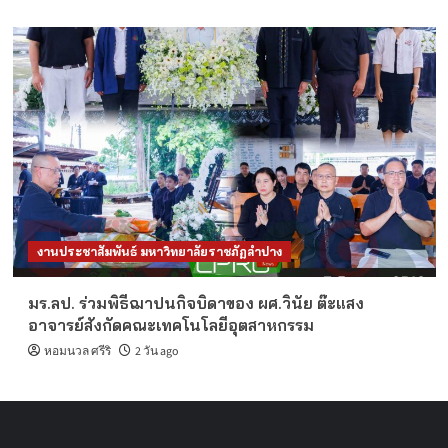
งานประชาสัมพันธ์ มหาวิทยาลัยราชภัฏลำปาง
มร.ลป. ร่วมพิธีฌาปนกิจบิดาของ ผศ.วินัย ต๊ะแสง
อาจารย์สังกัดคณะเทคโนโลยีอุตสาหกรรม
หอมนวล ศรีริ
2 วัน ago