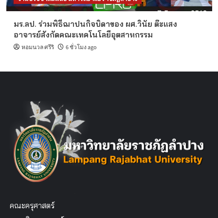
มร.ลป. ร่วมพิธีฌาปนกิจบิดาของ ผศ.วินัย ต๊ะแสง
อาจารย์สังกัดคณะเทคโนโลยีอุตสาหกรรม
หอมนวล ศรีริ
6 ชั่วโมง ago
คณะครุศาสตร์