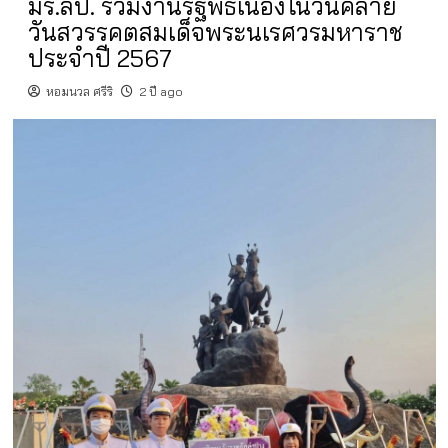
มร.ลป. ร่วมงานรัฐพิธีเนื่องในวันคล้าย
วันสวรรคตสมเด็จพระนเรศวรมหาราช
ประจำปี 2567
หอมนวล ศรีริ
2 ปี ago