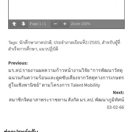
Page
1
/
1
Zoom
100%
Tags:
นักศึกษาภาคปกติ
,
ประจำภาคเรียนที่2/2565
,
สำหรับผู้ที่
สำเร็จการศึกษา
,
แนวปฏิบัติ
Post
Previous:
มร.ลป.รายงานผลความก้าวหน้างานวิจัย “การพัฒนาวัสดุ
navigation
ฉนวนกันความร้อนและดูดซับเสียงจากวัสดุทางการเกษตร
สู่ในเชิงพานิชย์” ตามโครงการ Talent Mobility
Next:
สมาชิกจิตอาสาพระราชทาน สังกัด มร.ลป. พัฒนาภูมิทัศน์
03-02-66
ข่าวประจำวัน