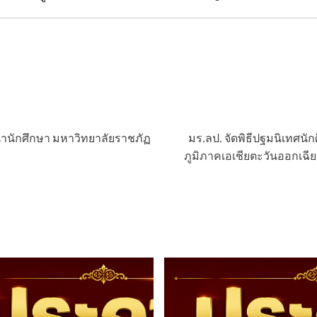
้นำนักศึกษา มหาวิทยาลัยราชภัฏ
มร.ลป. จัดพิธีปฐมนิเทศนั
ภูมิภาคเอเชียตะวันออกเฉียงใ