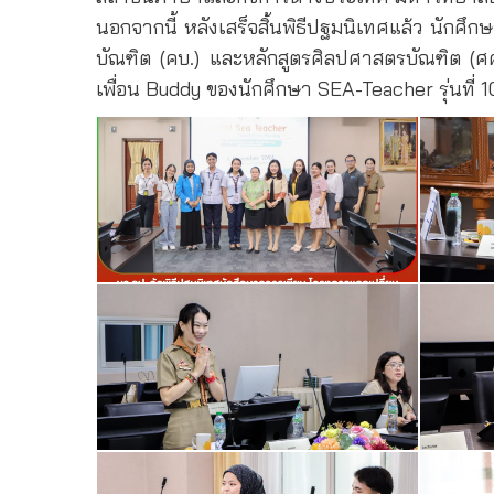
นอกจากนี้ หลังเสร็จสิ้นพิธีปฐมนิเทศแล้ว นัก
บัณฑิต (คบ.) และหลักสูตรศิลปศาสตรบัณฑิต (ศ
เพื่อน Buddy ของนักศึกษา SEA-Teacher รุ่นที่ 10