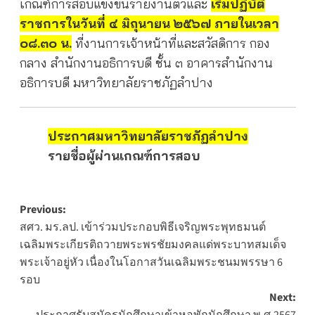
เกณฑ์การสอบแข่งขันรายงานตัวและ
เริ่มปฏิบัติ
ราชการในวันที่ ๔ มิถุนายน ๒๕๖๗ ภายในเวลา
๐๘.๓๐ น.
ที่งานการเจ้าหน้าที่และสวัสดิการ กอง
กลาง สำนักงานอธิการบดี ชั้น ๓ อาคารสำนักงาน
อธิการบดี มหาวิทยาลัยราชภัฏลำปาง
ประกาศมหาวิทยาลัยราชภัฏลำปาง
รายชื่อผู้ผ่านเกณฑ์การสอบ
Post
Previous:
สศว. มร.ลป. เข้าร่วมประกอบพิธีเจริญพระพุทธมนต์
navigation
เฉลิมพระเกียรติถวายพระพรชัยมงคลแด่พระบาทสมเด็จ
พระเจ้าอยู่หัว เนื่องในโอกาสวันเฉลิมพระชนมพรรษา 6
รอบ
Next:
ประกาศรับสมัครนักศึกษาเข้าหอพักนักศึกษา พ.ศ.2567