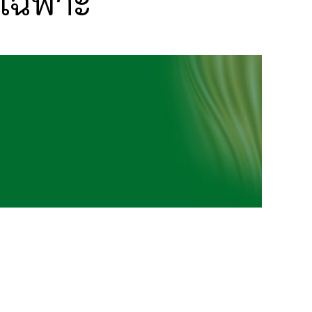
ญเฉพาะ