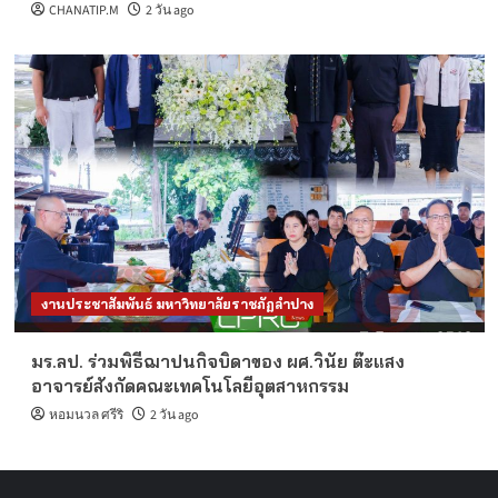
CHANATIP.M
2 วัน ago
งานประชาสัมพันธ์ มหาวิทยาลัยราชภัฏลำปาง
มร.ลป. ร่วมพิธีฌาปนกิจบิดาของ ผศ.วินัย ต๊ะแสง
อาจารย์สังกัดคณะเทคโนโลยีอุตสาหกรรม
หอมนวล ศรีริ
2 วัน ago