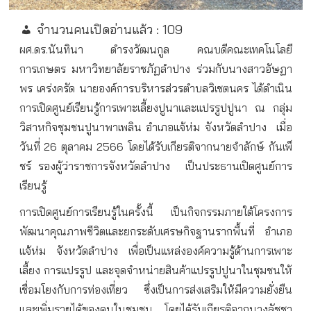
จำนวนคนเปิดอ่านแล้ว :
109
ผศ
.
ดร
.
นันทินา
ดำรงวัฒนกูล
คณบดีคณะเทคโนโลยี
การเกษตร
มหาวิทยาลัยราชภัฏลำปาง
ร่วมกับนางสาวอัษฏา
พร
เคร่งครัด
นายองค์การบริหารส่วรตำบลวิเชตนคร
ได้ดำเนิน
การเปิดศูนย์เรียนรู้การเพาะเลี้ยงปูนาและแปรรูปปูนา
ณ
กลุ่ม
วิสาหกิจชุมชนปูนาพาเพลิน
อำเภอแจ้ห่ม
จังหวัดลำปาง
เมื่อ
วันที่
26
ตุลาคม
2566
โดยได้รับเกียรติจากนายจำลักษ์
กันเพ็
ชร์
รองผู้ว่าราชการจังหวัดลำปาง
เป็นประธานเปิดศูนย์การ
เรียนรู้
การเปิดศูนย์การเรียนรู้ในครั้งนี้
เป็นกิจกรรมภายใต้โครงการ
พัฒนาคุณภาพชีวิตและยกระดับเศรษกิจฐานรากพื้นที่
อำเภอ
แจ้ห่ม
จังหวัดลำปาง
เพื่อเป็นแหล่งองค์ความรู้ด้านการเพาะ
เลี้ยง
การแปรรูป
และจุดจำหน่ายสินค้าแปรรูปปูนาในชุมชนให้
เชื่อมโยงกับการท่องเที่ยว
ซึ่งเป็นการส่งเสริมให้มีความยั่งยืน
และเพิ่มรายได้ของคนในชุมชน
โดยได้รับเกียรติจากนางลัชชา