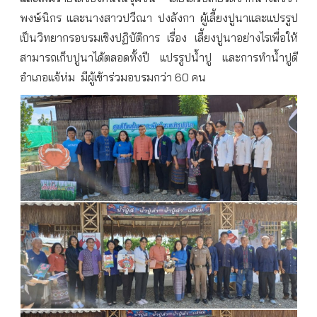
พงษ์นิกร
และนางสาวปวีณา
ปงลังกา
ผู้เลี้ยงปูนาและแปรรูป
เป็นวิทยากรอบรมเชิงปฏิบัติการ
เรื่อง
เลี้ยงปูนาอย่างไรเพื่อให้
สามารถเก็บปูนาได้ตลอดทั้งปี
แปรรูปน้ำปู
และการทำน้ำปูดี
อำเภอแจ้ห่ม
มีผู้เข้าร่วมอบรมกว่า
60
คน