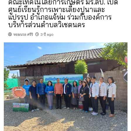
คณะเทคโนโลยีการเกษตร มร.ลป. เปิด
ศูนย์เรียนรู้การเพาะเลี้ยงปูนาและ
แปรรูป อำเภอแจ้ห่ม ร่วมกับองค์การ
บริหารส่วนตำบลวิเชตนคร
หอมนวล ศรีริ
3 ปี ago