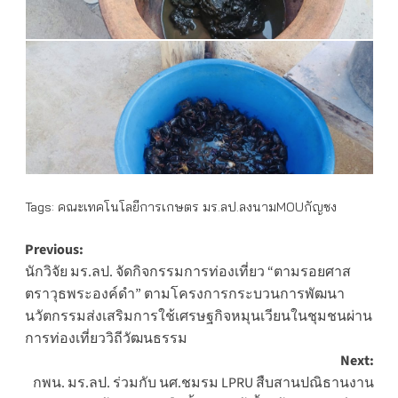
Tags:
คณะเทคโนโลยีการเกษตร มร.ลป.ลงนามMOUกัญชง
Post
Previous:
นักวิจัย มร.ลป. จัดกิจกรรมการท่องเที่ยว “ตามรอยศาส
navigation
ตราวุธพระองค์ดำ” ตามโครงการกระบวนการพัฒนา
นวัตกรรมส่งเสริมการใช้เศรษฐกิจหมุนเวียนในชุมชนผ่าน
การท่องเที่ยววิถีวัฒนธรรม
Next:
กพน. มร.ลป. ร่วมกับ นศ.ชมรม LPRU สืบสานปณิธานงาน