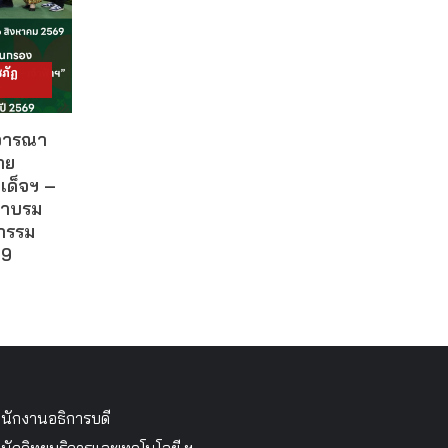
ภัฏ
ิจารณา
าย
เด็จฯ –
ผาบรม
กรรม
69
นักงานอธิการบดี