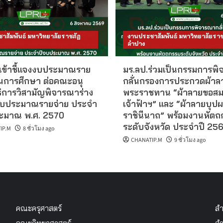
าสัมพันธ์ มหาวิทยาลัยราชภัฏ
งานประชาสัมพันธ์ มหาวิทยาลัยราช
ลำปาง
 เข้าชี้แจงงบประมาณราย
มร.ลป.ร่วมเป็นกรรมการพ
านการศึกษา ต่อคณะอนุ
กลั่นกรองการประกวดผ้าล
ิการวิสามัญพิจารณาร่าง
พระราชทาน “ผ้าลายขอสม
งบประมาณรายจ่าย ประจำ
เจ้าฟ้าฯ” และ “ผ้าลายบุป
ะมาณ พ.ศ. 2570
ราชินีนาถ” พร้อมงานหัตถ
ระดับจังหวัด ประจำปี 25
IP.M
8 ชั่วโมง ago
CHANATIP.M
9 ชั่วโมง ago
คณะครุศาสตร์
สำ