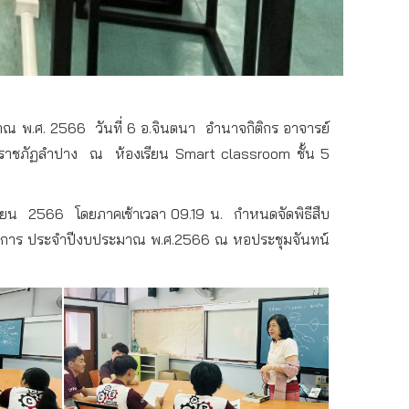
มาณ
พ
.
ศ
. 2566
วันที่
6
อ
.
จินตนา
อำนาจกิติกร
อาจารย์
ยราชภัฏลำปาง
ณ
ห้องเรียน
Smart classroom
ชั้น
5
ายน
2566
โดยภาคเช้าเวลา
09.19
น
.
กำหนดจัดพิธีสืบ
ชการ
ประจำปีงบประมาณ
พ
.
ศ
.2566
ณ
หอประชุมจันทน์