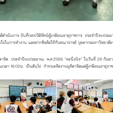
ด้ดำเนินการ
บันทึกเทปวีดิทัศน์ผู้เกษียณอายุราชการ
ประจำปีงบประ
ับใจในการทำงาน
และฝากข้อคิดให้กับคณาจารย์
บุคลากรมหาวิทยาลั
ตาจิต
ประจำปีงบประมาณ
พ
.
ศ
.2566 “
คะนึงนิจ
”
ในวันที่
29
กันย
นเวลา
18.00
น
.
เป็นต้นไป
กำหนดจัดงานมุทิตาจิตแด่ผู้เกษียณอายุรา