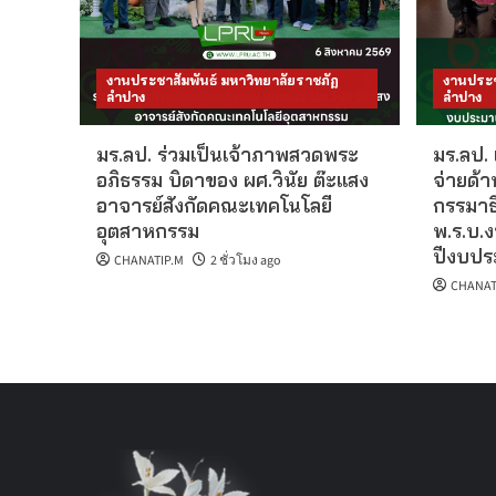
งานประชาสัมพันธ์ มหาวิทยาลัยราชภัฏ
งานประช
ลำปาง
ลำปาง
มร.ลป. ร่วมเป็นเจ้าภาพสวดพระ
มร.ลป.
อภิธรรม บิดาของ ผศ.วินัย ต๊ะแสง
จ่ายด้
อาจารย์สังกัดคณะเทคโนโลยี
กรรมาธ
อุตสาหกรรม
พ.ร.บ.
ปีงบปร
CHANATIP.M
2 ชั่วโมง ago
CHANAT