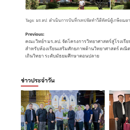
Tags:
มร.ลป. ดำเนินการบันทึกเทปจัดทำวีดีทัศน์ผู้เกษียณ
Post
Previous:
คณะวิทย์ฯ มร.ลป. จัดโครงการวิทยาศาสตร์สู่โรงเรีย
navigation
สำหรับห้องเรียนเสริมศักยภาพด้านวิทยาศาสตร์ คณิ
เถินวิทยา ระดับมัธยมศึกษาตอนปลาย
ข่าวประจำวัน