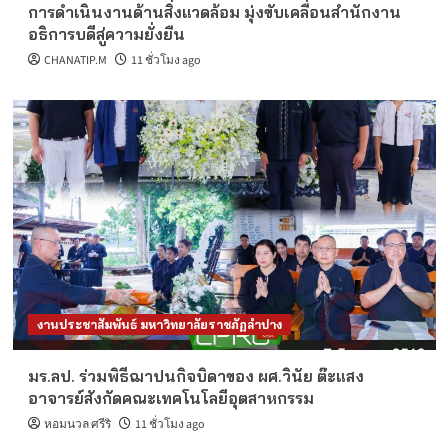
การดำเนินงานด้านสิ่งแวดล้อม มุ่งขับเคลื่อนสำนักงาน
อธิการบดีสู่ความยั่งยืน
CHANATIP.M
11 ชั่วโมง ago
งานประชาสัมพันธ์ มหาวิทยาลัยราชภัฏลำปาง
มร.ลป. ร่วมพิธีฌาปนกิจบิดาของ ผศ.วินัย ต๊ะแสง
อาจารย์สังกัดคณะเทคโนโลยีอุตสาหกรรม
หอมนวล ศรีริ
11 ชั่วโมง ago