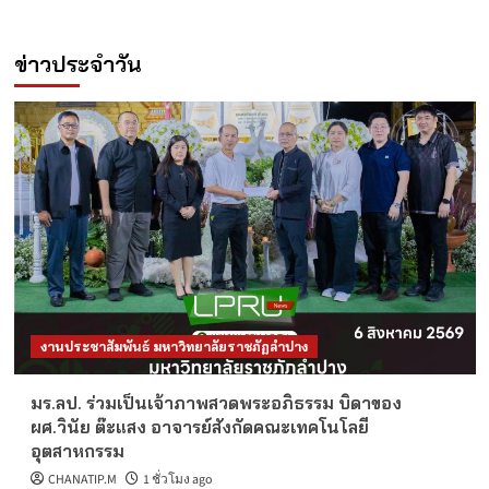
ข่าวประจำวัน
งานประชาสัมพันธ์ มหาวิทยาลัยราชภัฏลำปาง
มร.ลป. ร่วมเป็นเจ้าภาพสวดพระอภิธรรม บิดาของ
ผศ.วินัย ต๊ะแสง อาจารย์สังกัดคณะเทคโนโลยี
อุตสาหกรรม
CHANATIP.M
1 ชั่วโมง ago