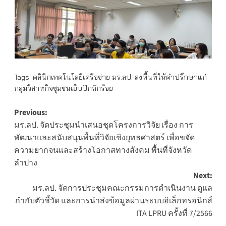
Tags:
คลินิกเทคโนโลยีเครือข่าย มร.ลป. ลงพื้นที่ให้คำปรึกษาแก่
กลุ่มวิสาหกิจชุมชนเย็บปักถักร้อย
Post
Previous:
มร.ลป. จัดประชุมนำเสนอชุดโครงการวิจัย เรื่อง การ
navigation
พัฒนาและสนับสนุนพื้นที่วิจัยเชิงยุทธศาสตร์ เพื่อขจัด
ความยากจนและสร้างโอกาสทางสังคม พื้นที่จังหวัด
ลำปาง
Next:
มร.ลป. จัดการประชุมคณะกรรมการดำเนินงาน ดูแล
กำกับตัวชี้วัด และการนำส่งข้อมูลผ่านระบบอิเล็กทรอนิกส์
ITA LPRU ครั้งที่ 7/2566