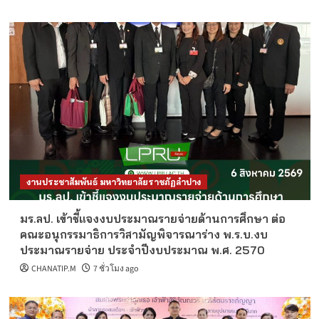
งานประชาสัมพันธ์ มหาวิทยาลัยราชภัฏลำปาง
มร.ลป. เข้าชี้แจงงบประมาณรายจ่ายด้านการศึกษา ต่อ
คณะอนุกรรมาธิการวิสามัญพิจารณาร่าง พ.ร.บ.งบ
ประมาณรายจ่าย ประจำปีงบประมาณ พ.ศ. 2570
CHANATIP.M
7 ชั่วโมง ago