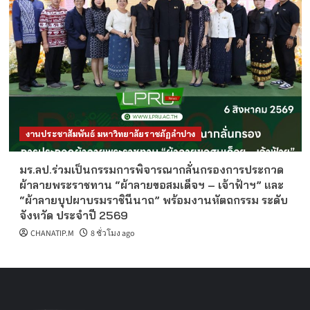
งานประชาสัมพันธ์ มหาวิทยาลัยราชภัฏลำปาง
มร.ลป.ร่วมเป็นกรรมการพิจารณากลั่นกรองการประกวด
ผ้าลายพระราชทาน “ผ้าลายขอสมเด็จฯ – เจ้าฟ้าฯ” และ
“ผ้าลายบุปผาบรมราชินีนาถ” พร้อมงานหัตถกรรม ระดับ
จังหวัด ประจำปี 2569
CHANATIP.M
8 ชั่วโมง ago