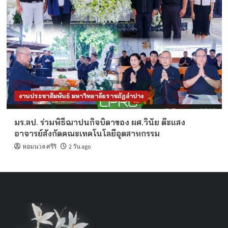
งานประชาสัมพันธ์ มหาวิทยาลัยราชภัฏลำปาง
มร.ลป. ร่วมพิธีฌาปนกิจบิดาของ ผศ.วินัย ต๊ะแสง
อาจารย์สังกัดคณะเทคโนโลยีอุตสาหกรรม
หอมนวล ศรีริ
2 วัน ago