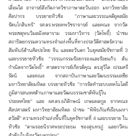
เลื่อมใส อาจารย์สังกัดภาควิชาภาษาตะวันออก มหาวิทยาลัย
ศิลปากร บรรยายหัวข้อ “ภาษาและวรรณคดียุคสมัย
รัตนโกสินทร์” รศ.ดร.พระเทพวัชราจารย์ และคณะ จากวัด
พระเชตุพนวิมลมังคลาราม วรมหาวิหาร (วัดโพธิ์) นำชม
สถาปัตยกรรมความทรงจำแห่งพื้นที่ทางประวัติศาสตร์ความ
สัมพันธ์ด้านศิลปะไทย จีน และตะวันตก ในยุคสมัยรัชกาลที่ 3
และบรรยายหัวข้อ “วรรณกรรมร้อยกรองและร้อยแก้ว: ต้น
กำเนิดจากวัดโพธิ์” ศาสตราจารย์เกียรติคุณ ดร.สุวิไล เปรมศรี
รัตน์ และคณะ จากสถาบันภาษาและวัฒนธรรมเอเชีย
มหาวิทยาลัยมหิดล บรรยายหัวข้อ “การจัดทำระบบเทคโนโลยี
ภูมิสารสนเทศด้านภาษาและวัฒนธรรมชาติพันธุ์ใน
ประเทศไทย” และ ผศ.ดร.อภิลักษณ์ เกษมผลกูล จากคณะ
ศิลปศาสตร์ มหาวิทยาลัยมหิดล นำชม “พิพิธภัณฑ์เรือนมหา
สวัสดี” ความทรงจำแห่งพื้นที่ในยุครัชกาลที่ 4 และบรรยาย ใน
หัวข้อ “ตามรอยนิราศพระประธม ของสุนทรภู่ และกวีคน
สำคัญในจังหวัดนครปฐม”