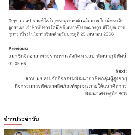
Tags:
มร.ลป. ร่วมพิธีเจริญพระพุทธมนต์ เฉลิมพระเกียรติพระเจ้า
ลูกยาเธอ เจ้าฟ้าทีปังกรรัศมีโชติ มหาวชิโรตตมางกูร สิริวิบูลยราช
กุมาร เนื่องในโอกาสวันคล้ายวันประสูติ 29 เมษายน 2566
Post
Previous:
สมาชิกจิตอาสาพระราชทาน สังกัด มร.ลป. พัฒนาภูมิทัศน์
navigation
01-05-66
Next:
สวท. มร.ลป. จัดกิจกรรมพัฒนาอาชีพกลุ่มผู้สูงอายุ
กิจกรรมการพัฒนาผลิตภัณฑ์ชุมชน ภายใต้แนวคิดการ
พัฒนาเศรษฐกิจ BCG
ข่าวประจำวัน