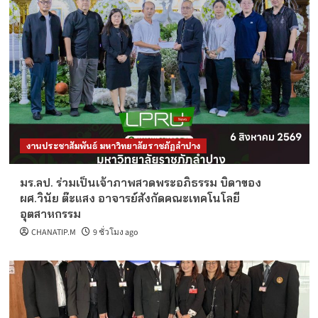
งานประชาสัมพันธ์ มหาวิทยาลัยราชภัฏลำปาง
มร.ลป. ร่วมเป็นเจ้าภาพสวดพระอภิธรรม บิดาของ
ผศ.วินัย ต๊ะแสง อาจารย์สังกัดคณะเทคโนโลยี
อุตสาหกรรม
CHANATIP.M
9 ชั่วโมง ago