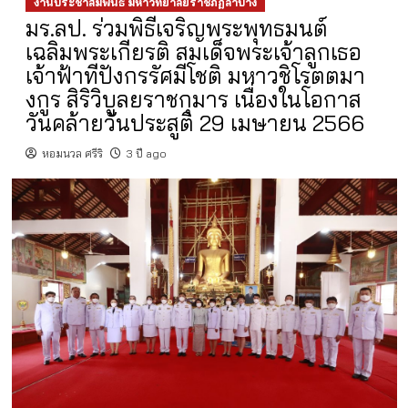
งานประชาสัมพันธ์ มหาวิทยาลัยราชภัฏลำปาง
มร.ลป. ร่วมพิธีเจริญพระพุทธมนต์
เฉลิมพระเกียรติ สมเด็จพระเจ้าลูกเธอ
เจ้าฟ้าทีปังกรรัศมีโชติ มหาวชิโรตตมา
งกูร สิริวิบูลยราชกุมาร เนื่องในโอกาส
วันคล้ายวันประสูติ 29 เมษายน 2566
หอมนวล ศรีริ
3 ปี ago