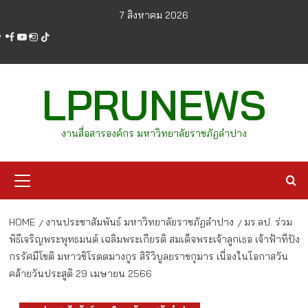
Skip
7 สิงหาคม 2026
to
facebook
youtube
instagram
tiktok
content
LPRUNEWS
งานสื่อสารองค์กร มหาวิทยาลัยราชภัฏลำปาง
Primary
Menu
HOME
งานประชาสัมพันธ์ มหาวิทยาลัยราชภัฏลำปาง
มร.ลป. ร่วม
พิธีเจริญพระพุทธมนต์ เฉลิมพระเกียรติ สมเด็จพระเจ้าลูกเธอ เจ้าฟ้าทีปัง
กรรัศมีโชติ มหาวชิโรตตมางกูร สิริวิบูลยราชกุมาร เนื่องในโอกาสวัน
คล้ายวันประสูติ 29 เมษายน 2566