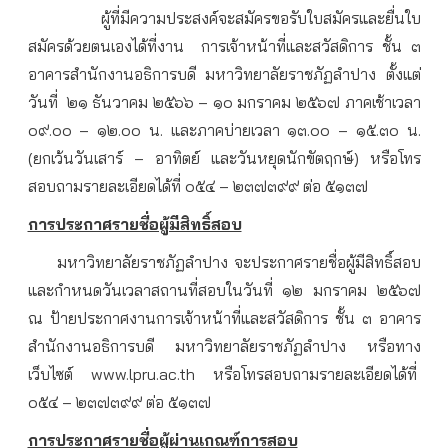
ผู้ที่มีความประสงค์จะสมัครขอรับใบสมัครและยื่นใบ
สมัครด้วยตนเองได้ที่งาน การเจ้าหน้าที่และสวัสดิการ ชั้น ๓
อาคารสำนักงานอธิการบดี มหาวิทยาลัยราชภัฏลำปาง ตั้งแต่
วันที่ ๒๑ ธันวาคม ๒๕๖๖ – ๑๐ มกราคม ๒๕๖๗ ภาคเช้าเวลา
๐๙.๐๐ – ๑๒.๐๐ น. และภาคบ่ายเวลา ๑๓.๐๐ – ๑๕.๓๐ น.
(ยกเว้นวันเสาร์ – อาทิตย์ และวันหยุดนักขัตฤกษ์) หรือโทร
สอบถามรายละเอียดได้ที่ ๐๕๔ – ๒๓๗๓๙๙ ต่อ ๕๑๓๗
การประกาศรายชื่อผู้มีสิทธิ์สอบ
มหาวิทยาลัยราชภัฏลำปาง จะประกาศรายชื่อผู้มีสิทธิ์สอบ
และกำหนดวันเวลาสถานที่สอบในวันที่ ๑๒ มกราคม ๒๕๖๗
ณ ป้ายประกาศงานการเจ้าหน้าที่และสวัสดิการ ชั้น ๓ อาคาร
สำนักงานอธิการบดี มหาวิทยาลัยราชภัฏลำปาง หรือทาง
เว็บไซต์ www.lpru.ac.th หรือโทรสอบถามรายละเอียดได้ที่
๐๕๔ – ๒๓๗๓๙๙ ต่อ ๕๑๓๗
การประกาศรายชื่อผู้ผ่านเกณฑ์การสอบ