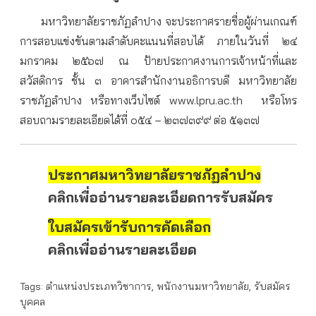
มหาวิทยาลัยราชภัฏลำปาง จะประกาศรายชื่อผู้ผ่านเกณฑ์
การสอบแข่งขันตามลำดับคะแนนที่สอบได้ ภายในวันที่ ๒๔
มกราคม ๒๕๖๗ ณ ป้ายประกาศงานการเจ้าหน้าที่และ
สวัสดิการ ชั้น ๓ อาคารสำนักงานอธิการบดี มหาวิทยาลัย
ราชภัฏลำปาง หรือทางเว็บไซต์ www.lpru.ac.th หรือโทร
สอบถามรายละเอียดได้ที่ ๐๕๔ – ๒๓๗๓๙๙ ต่อ ๕๑๓๗
ประกาศมหาวิทยาลัยราชภัฏลำปาง
คลิกเพื่ออ่านรายละเอียดการรับสมัคร
ใบสมัครเข้ารับการคัดเลือก
คลิกเพื่ออ่านรายละเอียด
Tags:
ตำแหน่งประเภทวิชาการ
,
พนักงานมหาวิทยาลัย
,
รับสมัคร
บุคคล