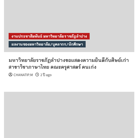
งานประชาสัมพันธ์ มหาวิทยาลัยราชภัฏลำปาง
ผลงานของมหาวิทยาลัย/บุคลากร/นักศึกษา
มหาวิทยาลัยราชภัฏลำปางขอแสดงความยินดีกับศิษย์เก่า
สาขาวิชาภาษาไทย คณะครุศาสตร์ คนเก่ง
CHANATIP.M
2 ปี ago