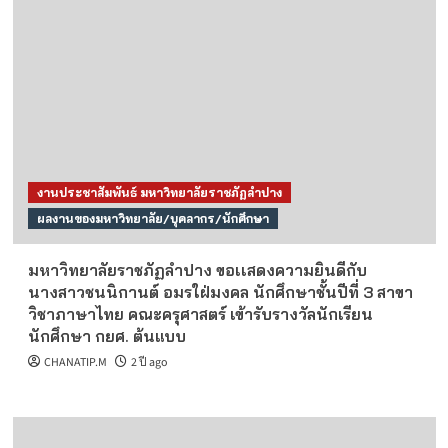
งานประชาสัมพันธ์ มหาวิทยาลัยราชภัฏลำปาง
ผลงานของมหาวิทยาลัย/บุคลากร/นักศึกษา
มหาวิทยาลัยราชภัฏลำปาง ขอเเสดงความยินดีกับ
นางสาวชนนิกานต์ อมรใฝ่มงคล นักศึกษาชั้นปีที่ 3 สาขา
วิชาภาษาไทย คณะครุศาสตร์ เข้ารับรางวัลนักเรียน
นักศึกษา กยศ. ต้นแบบ
CHANATIP.M
2 ปี ago