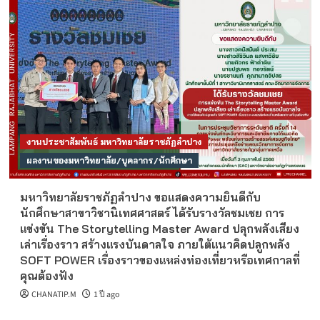
งานประชาสัมพันธ์ มหาวิทยาลัยราชภัฏลำปาง
ผลงานของมหาวิทยาลัย/บุคลากร/นักศึกษา
มหาวิทยาลัยราชภัฏลำปาง ขอแสดงความยินดีกับ
นักศึกษาสาขาวิชานิเทศศาสตร์ ได้รับรางวัลชมเชย การ
แข่งขัน The Storytelling Master Award ปลุกพลังเสียง
เล่าเรื่องราว สร้างแรงบันดาลใจ ภายใต้แนวคิดปลูกพลัง
SOFT POWER เรื่องราวของแหล่งท่องเที่ยวหรือเทศกาลที่
คุณต้องฟัง
CHANATIP.M
1 ปี ago