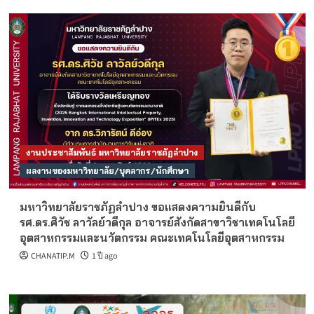
งานประชาสัมพันธ์ มหาวิทยาลัยราชภัฏลำปาง
ผลงานของมหาวิทยาลัย/บุคลากร/นักศึกษา
มหาวิทยาลัยราชภัฏลำปาง ขอแสดงความยินดีกับ
รศ.ดร.ศิวัช ลาวัลย์วดีกุล อาจารย์สังกัดสาขาวิชาเทคโนโลยี
อุตสาหกรรมและนวัตกรรม คณะเทคโนโลยีอุตสาหกรรม
CHANATIP.M
1 ปี ago