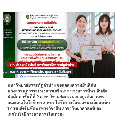
งานประชาสัมพันธ์ มหาวิทยาลัยราชภัฏลำปาง
ผลงานของมหาวิทยาลัย/บุคลากร/นักศึกษา
มหาวิทยาลัยราชภัฏลำปาง ขอแสดงความยินดีกับ
นางสาวนภวรรณ พงศกรเกริกไกร นางสาวรพีพร อินต๊ะ
นักศึกษาชั้นปีที่ 2 สาขาวิชานวัตกรรมและธุรกิจอาหาร
คณะเทคโนโลยีการเกษตร ได้รับรางวัลรองชนะเลิศอันดับ
1 การแข่งขันทักษะทางวิชาชีพ สาขาวิทยาศาสตร์และ
เทคโนโลยีการอาหาร (ไทเทรต)