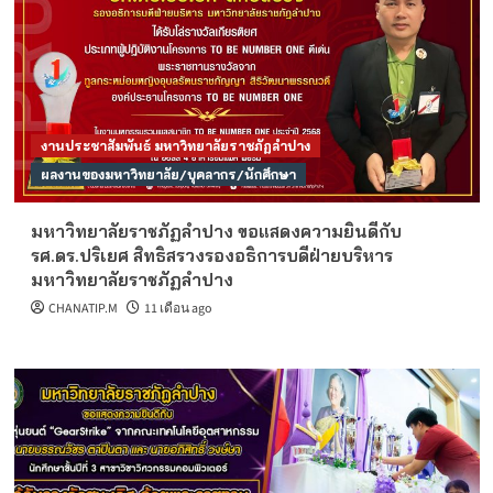
งานประชาสัมพันธ์ มหาวิทยาลัยราชภัฏลำปาง
ผลงานของมหาวิทยาลัย/บุคลากร/นักศึกษา
มหาวิทยาลัยราชภัฏลำปาง ขอแสดงความยินดีกับ
รศ.ดร.ปริเยศ สิทธิสรวงรองอธิการบดีฝ่ายบริหาร
มหาวิทยาลัยราชภัฏลำปาง
CHANATIP.M
11 เดือน ago