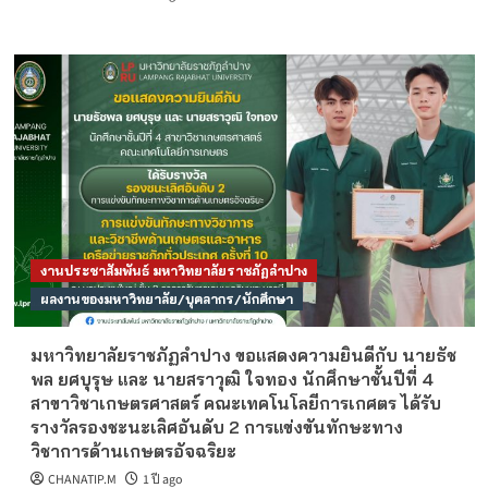
งานประชาสัมพันธ์ มหาวิทยาลัยราชภัฏลำปาง
ผลงานของมหาวิทยาลัย/บุคลากร/นักศึกษา
มหาวิทยาลัยราชภัฏลำปาง ขอแสดงความยินดีกับ นายธัช
พล ยศบุรุษ และ นายสราวุฒิ ใจทอง นักศึกษาชั้นปีที่ 4
สาขาวิชาเกษตรศาสตร์ คณะเทคโนโลยีการเกศตร ได้รับ
รางวัลรองชะนะเลิศอันดับ 2 การแข่งขันทักษะทาง
วิชาการด้านเกษตรอัจฉริยะ
CHANATIP.M
1 ปี ago