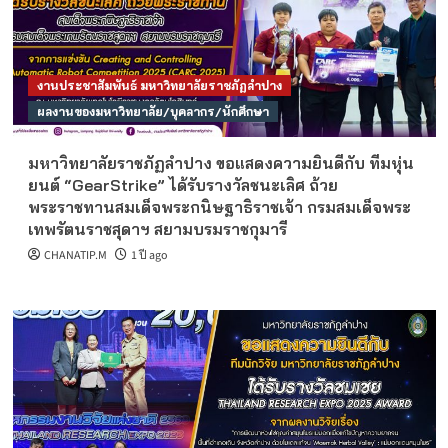
งานประชาสัมพันธ์ มหาวิทยาลัยราชภัฏลำปาง
ผลงานของมหาวิทยาลัย/บุคลากร/นักศึกษา
มหาวิทยาลัยราชภัฏลำปาง ขอแสดงความยินดีกับ ทีมหุ่น
ยนต์ “GearStrike” ได้รับรางวัลชนะเลิศ ถ้วย
พระราชทานสมเด็จพระกนิษฐาธิราชเจ้า กรมสมเด็จพระ
เทพรัตนราชสุดาฯ สยามบรมราชกุมารี
CHANATIP.M
1 ปี ago