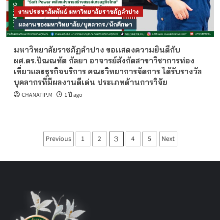
งานประชาสัมพันธ์ มหาวิทยาลัยราชภัฏลำปาง
ผลงานของมหาวิทยาลัย/บุคลากร/นักศึกษา
มหาวิทยาลัยราชภัฏลำปาง ขอเเสดงความยินดีกับ
ผศ.ดร.ปัณณทัต กัลยา อาจารย์สังกัดสาขาวิชาการท่อง
เที่ยวและธุรกิจบริการ คณะวิทยาการจัดการ ได้รับรางวัล
บุคลากรที่มีผลงานดีเด่น ประเภทด้านการวิจัย
CHANATIP.M
1 ปี ago
Posts
Previous
1
2
4
5
Next
3
pagination