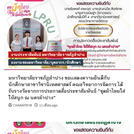
งานประชาสัมพันธ์ มหาวิทยาลัยราชภัฏลำปาง
ผลงานของมหาวิทยาลัย/บุคลากร/นักศึกษา
มหาวิทยาลัยราชภัฏลำปาง ขอเเสดงความยินดีกับ
นักศึกษาสาขาวิชานิเทศศาสตร์ คณะวิทยาการจัดการ ได้
รับรางวัลจากการประกวดสื่อประชาสัมพันธ์ “ชุดผ้าไทยใส่
ให้สนุก ณ นครลําปาง”
CHANATIP.M
11 เดือน ago