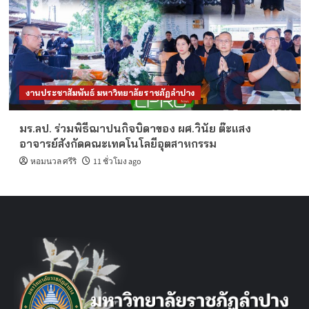
งานประชาสัมพันธ์ มหาวิทยาลัยราชภัฏลำปาง
มร.ลป. ร่วมพิธีฌาปนกิจบิดาของ ผศ.วินัย ต๊ะแสง
อาจารย์สังกัดคณะเทคโนโลยีอุตสาหกรรม
หอมนวล ศรีริ
11 ชั่วโมง ago