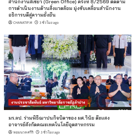
สำนักงานสีเขียว (Green Office) ครั้งที่ 8/2569 ติดตาม
การดำเนินงานด้านสิ่งแวดล้อม มุ่งขับเคลื่อนสำนักงาน
อธิการบดีสู่ความยั่งยืน
CHANATIP.M
3 ชั่วโมง ago
งานประชาสัมพันธ์ มหาวิทยาลัยราชภัฏลำปาง
มร.ลป. ร่วมพิธีฌาปนกิจบิดาของ ผศ.วินัย ต๊ะแสง
อาจารย์สังกัดคณะเทคโนโลยีอุตสาหกรรม
หอมนวล ศรีริ
3 ชั่วโมง ago