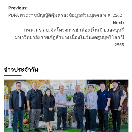
Post
Previous:
PDPA พระราชบัญญัติคุ้มครองข้อมูลส่วนบุคคล พ.ศ. 2562
navigation
Next:
กพน. มร.ลป. จัดโครงการฮักน้อง (ใหม่) ปลอดบุหรี่
มหาวิทยาลัยราชภัฏลำปาง เนื่องในวันงดสูบบุหรี่โลก ปี
2565
ข่าวประจำวัน