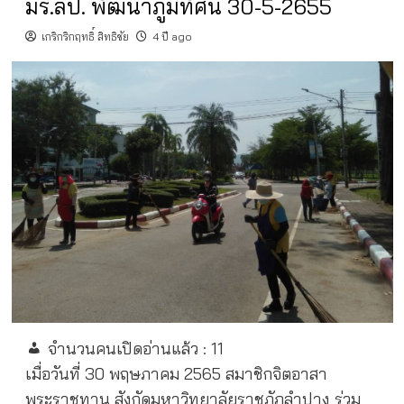
มร.ลป. พัฒนาภูมิทัศน์ 30-5-2655
เกริกริกฤทธิ์ สิทธิชัย
4 ปี ago
จำนวนคนเปิดอ่านแล้ว :
11
เมื่อวันที่ 30 พฤษภาคม 2565
สมาชิกจิตอาสา
พระราชทาน สังกัดมหาวิทยาลัยราชภัฏลำปาง ร่วม