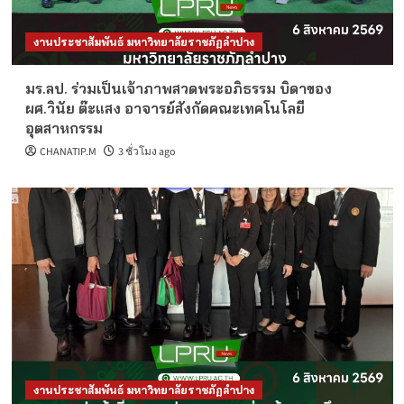
งานประชาสัมพันธ์ มหาวิทยาลัยราชภัฏลำปาง
มร.ลป. ร่วมเป็นเจ้าภาพสวดพระอภิธรรม บิดาของ
ผศ.วินัย ต๊ะแสง อาจารย์สังกัดคณะเทคโนโลยี
อุตสาหกรรม
CHANATIP.M
3 ชั่วโมง ago
งานประชาสัมพันธ์ มหาวิทยาลัยราชภัฏลำปาง