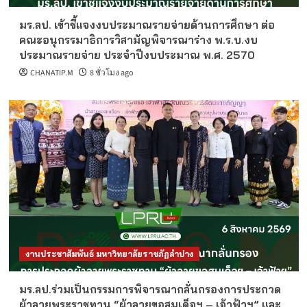
มร.ลป. เข้าชี้แจงงบประมาณรายจ่ายด้านการศึกษา ต่อ
คณะอนุกรรมาธิการวิสามัญพิจารณาร่าง พ.ร.บ.งบ
ประมาณรายจ่าย ประจำปีงบประมาณ พ.ศ. 2570
CHANATIP.M
8 ชั่วโมง ago
งานประชาสัมพันธ์ มหาวิทยาลัยราชภัฏลำปาง
มร.ลป.ร่วมเป็นกรรมการพิจารณากลั่นกรองการประกวด
ผ้าลายพระราชทาน “ผ้าลายขอสมเด็จฯ – เจ้าฟ้าฯ” และ