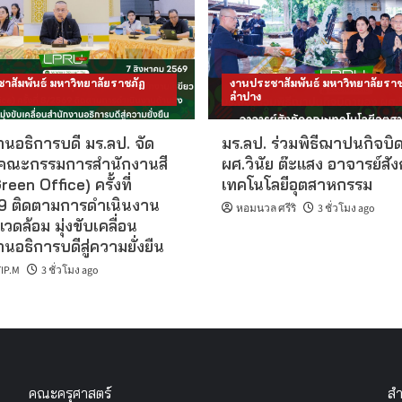
าสัมพันธ์ มหาวิทยาลัยราชภัฏ
งานประชาสัมพันธ์ มหาวิทยาลัยราช
ลำปาง
นอธิการบดี มร.ลป. จัด
มร.ลป. ร่วมพิธีฌาปนกิจบิ
คณะกรรมการสำนักงานสี
ผศ.วินัย ต๊ะแสง อาจารย์สั
reen Office) ครั้งที่
เทคโนโลยีอุตสาหกรรม
 ติดตามการดำเนินงาน
หอมนวล ศรีริ
3 ชั่วโมง ago
แวดล้อม มุ่งขับเคลื่อน
นอธิการบดีสู่ความยั่งยืน
IP.M
3 ชั่วโมง ago
คณะครุศาสตร์
สำ