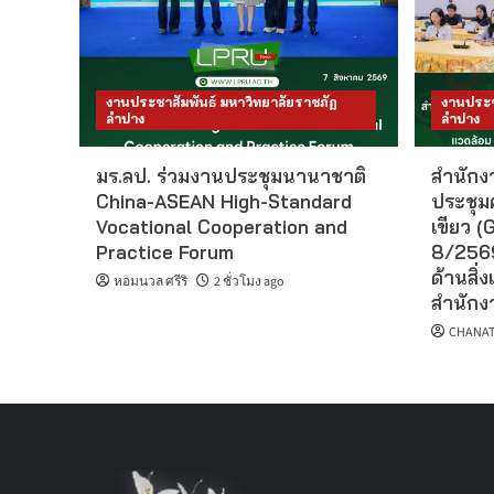
งานประชาสัมพันธ์ มหาวิทยาลัยราชภัฏ
งานประช
ลำปาง
ลำปาง
มร.ลป. ร่วมงานประชุมนานาชาติ
สำนักงา
China-ASEAN High-Standard
ประชุม
Vocational Cooperation and
เขียว (G
Practice Forum
8/2569
ด้านสิ่ง
หอมนวล ศรีริ
2 ชั่วโมง ago
สำนักงา
CHANAT