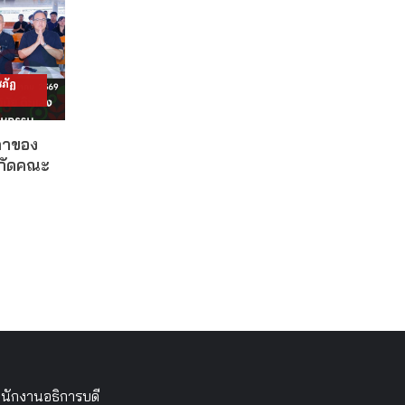
ภัฏ
ดาของ
งกัดคณะ
นักงานอธิการบดี