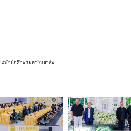
หอพักนักศึกษามหาวิทยาลัย