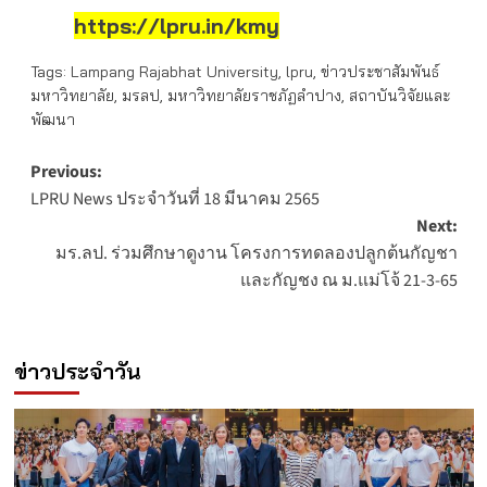
https://lpru.in/kmy
Tags:
Lampang Rajabhat University
,
lpru
,
ข่าวประชาสัมพันธ์
มหาวิทยาลัย
,
มรลป
,
มหาวิทยาลัยราชภัฏลำปาง
,
สถาบันวิจัยและ
พัฒนา
Post
Previous:
LPRU News ประจำวันที่ 18 มีนาคม 2565
navigation
Next:
มร.ลป. ร่วมศึกษาดูงาน โครงการทดลองปลูกต้นกัญชา
และกัญชง ณ ม.แม่โจ้ 21-3-65
ข่าวประจำวัน