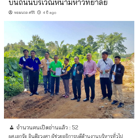
บนถนนบริเวณหน้ามหาวิทยาลัย
หอมนวล ศรีริ
4 ปี ago
จำนวนคนเปิดอ่านแล้ว :
52
ผศ.เอกรัฐ อินต๊ะวงศา ผู้ช่วยอธิการบดีด้านงานบริหารทั่วไป