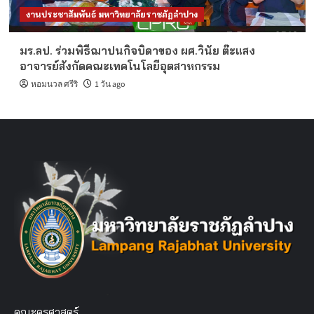
งานประชาสัมพันธ์ มหาวิทยาลัยราชภัฏลำปาง
มร.ลป. ร่วมพิธีฌาปนกิจบิดาของ ผศ.วินัย ต๊ะแสง
อาจารย์สังกัดคณะเทคโนโลยีอุตสาหกรรม
หอมนวล ศรีริ
1 วัน ago
คณะครุศาสตร์