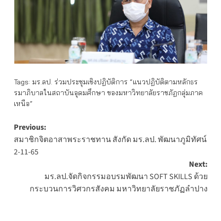
Tags:
มร.ลป. ร่วมประชุมเชิงปฏิบัติการ “แนวปฏิบัติตามหลักธร
รมาภิบาลในสถาบันอุดมศึกษา ของมหาวิทยาลัยราชภัฏกลุ่มภาค
เหนือ”
Post
Previous:
สมาชิกจิตอาสาพระราชทาน สังกัด มร.ลป. พัฒนาภูมิทัศน์
navigation
2-11-65
Next:
มร.ลป.จัดกิจกรรมอบรมพัฒนา SOFT SKILLS ด้วย
กระบวนการวิศวกรสังคม มหาวิทยาลัยราชภัฏลำปาง