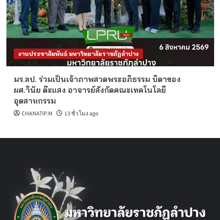
งานประชาสัมพันธ์ มหาวิทยาลัยราชภัฏลำปาง
มร.ลป. ร่วมเป็นเจ้าภาพสวดพระอภิธรรม บิดาของ
ผศ.วินัย ต๊ะแสง อาจารย์สังกัดคณะเทคโนโลยี
อุตสาหกรรม
CHANATIP.M
13 ชั่วโมง ago