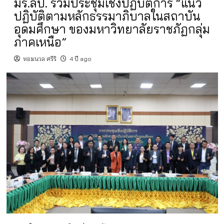
มร.ลป. ร่วมประชุมเชิงปฏิบัติการ “แนว
ปฏิบัติตามหลักธรรมาภิบาลในสถาบัน
อุดมศึกษา ของมหาวิทยาลัยราชภัฏกลุ่ม
ภาคเหนือ”
หอมนวล ศรีริ
4 ปี ago