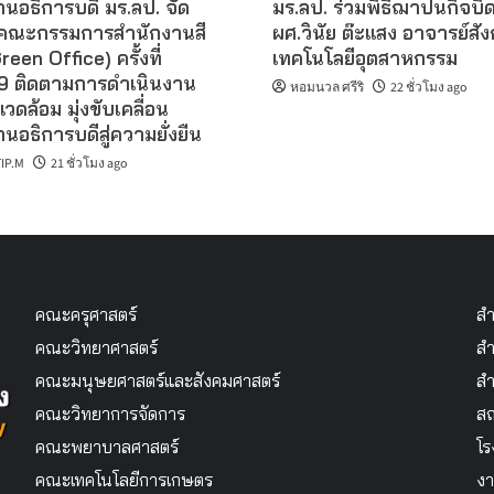
นอธิการบดี มร.ลป. จัด
มร.ลป. ร่วมพิธีฌาปนกิจบิ
คณะกรรมการสำนักงานสี
ผศ.วินัย ต๊ะแสง อาจารย์สั
reen Office) ครั้งที่
เทคโนโลยีอุตสาหกรรม
 ติดตามการดำเนินงาน
หอมนวล ศรีริ
22 ชั่วโมง ago
แวดล้อม มุ่งขับเคลื่อน
นอธิการบดีสู่ความยั่งยืน
IP.M
21 ชั่วโมง ago
คณะครุศาสตร์
สำ
คณะวิทยาศาสตร์
สำ
คณะมนุษยศาสตร์และสังคมศาสตร์
สำ
คณะวิทยาการจัดการ
สถ
คณะพยาบาลศาสตร์
โร
คณะเทคโนโลยีการเกษตร
งา