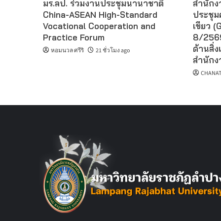
มร.ลป. ร่วมงานประชุมนานาชาติ
สำนักงา
China-ASEAN High-Standard
ประชุม
Vocational Cooperation and
เขียว (G
Practice Forum
8/2569
ด้านสิ่ง
หอมนวล ศรีริ
21 ชั่วโมง ago
สำนักงา
CHANAT