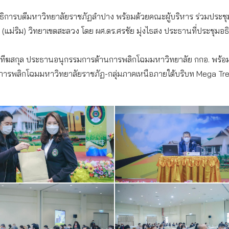
ักษ์ อธิการบดีมหาวิทยาลัยราชภัฏลำปาง พร้อมด้วยคณะผู้บริหาร ร่วมประ
(แม่ริม) วิทยาเขตสะลวง โดย ผศ.ดร.ศรชัย มุ่งไธสง ประธานที่ประชุมอ
 ทีฆสกุล ประธานอนุกรรมการด้านการพลิกโฉมมหาวิทยาลัย กกอ. พร้อมด้วย
องการพลิกโฉมมหาวิทยาลัยราชภัฏ-กลุ่มภาคเหนือภายใต้บริบท Mega Tr