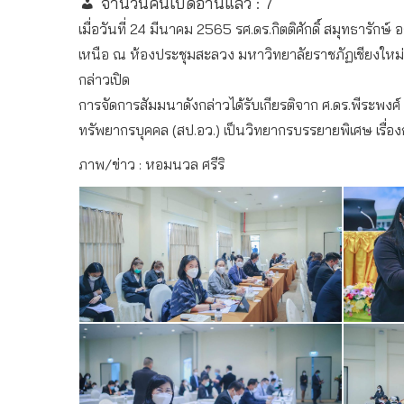
จำนวนคนเปิดอ่านแล้ว :
7
เมื่อวันที่ 24 มีนาคม 2565 รศ.ดร.กิตติศักดิ์ สมุทธาร
เหนือ ณ ห้องประชุมสะลวง มหาวิทยาลัยราชภัฏเชียงใหม่ 
กล่าวเปิด
การจัดการสัมมนาดังกล่าวได้รับเกียรติจาก ศ.ดร.พีระพงศ์
ทรัพยากรบุคคล (สป.อว.) เป็นวิทยากรบรรยายพิเศษ เรื่
ภาพ/ข่าว : หอมนวล ศรีริ