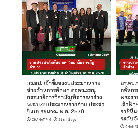
งานประชาสัมพันธ์ มหาวิทยาลัยราชภัฏ
งานประช
ลำปาง
ลำปาง
มร.ลป. เข้าชี้แจงงบประมาณราย
มร.ลป.
จ่ายด้านการศึกษา ต่อคณะอนุ
กลั่นก
กรรมาธิการวิสามัญพิจารณาร่าง
พระราช
พ.ร.บ.งบประมาณรายจ่าย ประจำ
เจ้าฟ้
ปีงบประมาณ พ.ศ. 2570
ราชินี
ระดับจ
CHANATIP.M
51 นาที ago
CHANAT