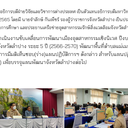
 รองอธิการบดีฝ่ายวิจัยและวิชาการต่างประเทศ เป็นตัวแทนอธิการบดีม
2/2565 โดยมี นายจำลักษ์ กันเพ็ชร์ รองผู้ว่าราชการจังหวัดลำปาง เป
การศึกษา และประธานเครือข่ายอุตสาหกรรมรักษ์สิ่งแวดล้อมจังหวัดลำ
เนินงานขับเคลื่อนการพัฒนาเมืองอุตสาหกรรมเชิงนิเวศ ปีง
งหวัดลำปาง ระยะ 5 ปี (2566-2570) พัฒนาพื้นที่ตำบลแม่เม
รมการมีมติเห็นชอบ(ร่าง)แผนปฏิบัติการฯ ดังกล่าว สำหรับแผน
) เพื่อบรรจุแผนพัฒนาจังหวัดลำปางต่อไป