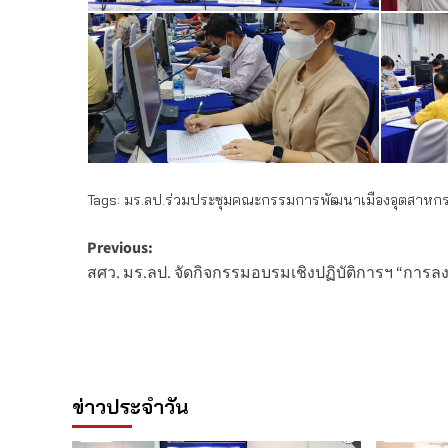
Tags:
มร.ลป.ร่วมประชุมคณะกรรมการพัฒนาเมืองอุตสาหกรรมเ
Post
Previous:
สศว. มร.ลป. จัดกิจกรรมอบรมเชิงปฏิบัติการฯ “การล
navigation
ข่าวประจำวัน