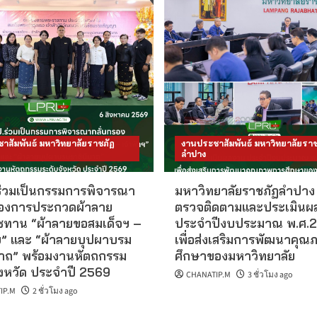
าสัมพันธ์ มหาวิทยาลัยราชภัฏ
งานประชาสัมพันธ์ มหาวิทยาลัยราช
ลำปาง
ร่วมเป็นกรรมการพิจารณา
มหาวิทยาลัยราชภัฏลำปาง 
รองการประกวดผ้าลาย
ตรวจติดตามและประเมินผ
ทาน “ผ้าลายขอสมเด็จฯ –
ประจำปีงบประมาณ พ.ศ.
าฯ” และ “ผ้าลายบุปผาบรม
เพื่อส่งเสริมการพัฒนาคุ
นาถ” พร้อมงานหัตถกรรม
ศึกษาของมหาวิทยาลัย
ังหวัด ประจำปี 2569
CHANATIP.M
3 ชั่วโมง ago
IP.M
2 ชั่วโมง ago