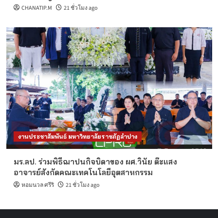
CHANATIP.M
21 ชั่วโมง ago
งานประชาสัมพันธ์ มหาวิทยาลัยราชภัฏลำปาง
มร.ลป. ร่วมพิธีฌาปนกิจบิดาของ ผศ.วินัย ต๊ะแสง
อาจารย์สังกัดคณะเทคโนโลยีอุตสาหกรรม
หอมนวล ศรีริ
21 ชั่วโมง ago