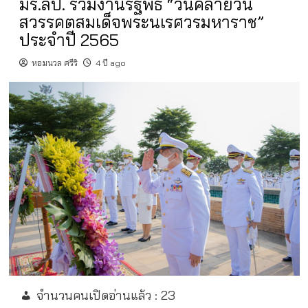
มร.ลป. ร่วมงานรัฐพิธี “วันคล้ายวัน
สวรรคตสมเด็จพระนเรศวรมหาราช”
ประจำปี 2565
หอมนวล ศรีริ
4 ปี ago
จำนวนคนเปิดอ่านแล้ว :
23