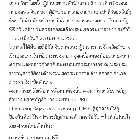
นายปรีชา ไชยโย ผู้อำนวยการสำนักงานอธิการบดี พร้อมด้วย
นายจตุพร จันทรมา ผู้อำนวยการกองกลาง และว่าที่ร้อยตรีณัฐ
พัชร วันตัน หัวหน้างานนิติการ ร่วมวางพวงมาลา ในงานรัฐ
พิธี “วันคล้ายวันสวรรคตสมเด็จพระนเรศวรมหาราช” ประจำปี
2565 เมื่อวันที่ 25 เมษายน 2565
ในการนี้ได้มีนายสิธิชัย จินดาหลวง ผู้ว่าราชการจังหวัดลำปาง
เป็นประธานในพิธีวางพวงมาลา จุดเครื่องทองน้อยถวายความ
เคารพ และกล่าวคำสดุดี สมพระนเรศวรมหาราช ณ พระบรม
ราชานุสาวรีย์สมเด็จพระนเรศวรมหาราช ตำบลศาลา อำเภอ
เกาะคา จังหวัดลำปาง
#มหาวิทยาลัยเพื่อการพัฒนาท้องถิ่น #มหาวิทยาลัยราชภัฏ
ลำปาง #ราชภัฏลำปาง #มรลป #LPRU
#LampangRajabhatUniversity #LPRUสู้ทุกสายพันธุ์
ป้องกันดีไม่มีโรค #ราชภัฏลำปางต้านคอรัปชั่น #ไม่ทำไม่ทนไม่
เฉย #รวมไทยต้านโกง
ภาพ/ข่าว :หอมนวล ศรีริ