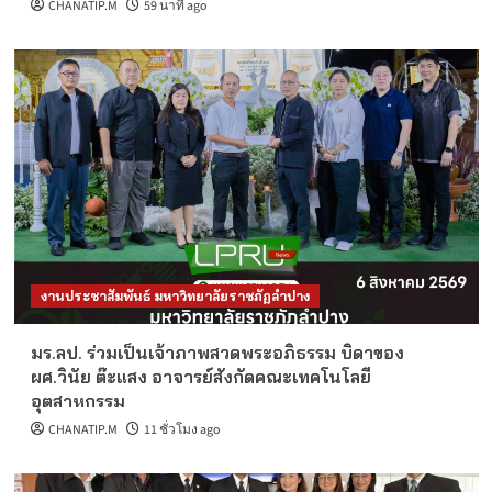
CHANATIP.M
59 นาที ago
งานประชาสัมพันธ์ มหาวิทยาลัยราชภัฏลำปาง
มร.ลป. ร่วมเป็นเจ้าภาพสวดพระอภิธรรม บิดาของ
ผศ.วินัย ต๊ะแสง อาจารย์สังกัดคณะเทคโนโลยี
อุตสาหกรรม
CHANATIP.M
11 ชั่วโมง ago