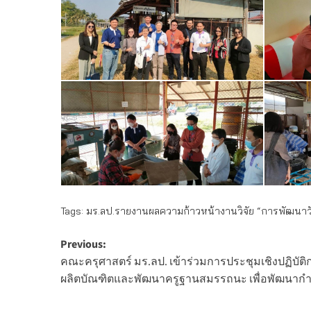
Tags:
มร.ลป.รายงานผลความก้าวหน้างานวิจัย “การพัฒนาวัส
Post
Previous:
คณะครุศาสตร์ มร.ลป. เข้าร่วมการประชุมเชิงปฏิบั
navigation
ผลิตบัณฑิตและพัฒนาครูฐานสมรรถนะ เพื่อพัฒนากำ