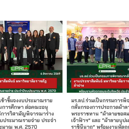
าสัมพันธ์ มหาวิทยาลัยราชภัฏ
งานประชาสัมพันธ์ มหาวิทยาลัยราช
ลำปาง
 เข้าชี้แจงงบประมาณราย
มร.ลป.ร่วมเป็นกรรมการพ
านการศึกษา ต่อคณะอนุ
กลั่นกรองการประกวดผ้าล
ิการวิสามัญพิจารณาร่าง
พระราชทาน “ผ้าลายขอสม
งบประมาณรายจ่าย ประจำ
เจ้าฟ้าฯ” และ “ผ้าลายบุป
ะมาณ พ.ศ. 2570
ราชินีนาถ” พร้อมงานหัตถ