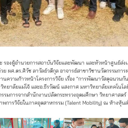
ินต๊ะ รองผู้อำนวยการสถาบันวิจัยและพัฒนา และหัวหน้าศูนย์ส่ง
วย ผศ.ดร.ศิวัช ลาวัลย์วดีกุล อาจารย์สาขาวิชานวัตกรรมก
ยงานความก้าวหน้าโครงการวิจัย เรื่อง “การพัฒนาวัสดุฉนวนก
หาวิทยาลัยแม่โจ้ และอ.ธีรวัฒน์ แสงกาศ มหาวิทยาลัยเทคโนโ
รรมการจากสำนักงานปลัดกระทรวงอุดมศึกษา วิทยาศาสตร์ วิ
าพการวิจัยในภาคอุตสาหกรรม (Talent Mobility) ณ ห้างหุ้น