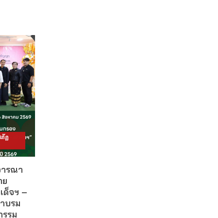
ภัฏ
ิจารณา
าย
เด็จฯ –
ผาบรม
กรรม