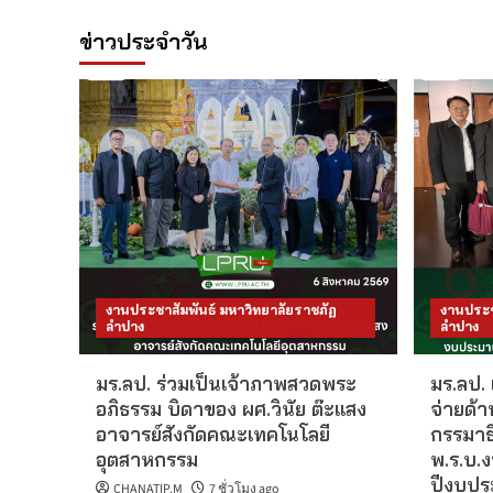
ข่าวประจำวัน
งานประชาสัมพันธ์ มหาวิทยาลัยราชภัฏ
งานประช
ลำปาง
ลำปาง
มร.ลป. ร่วมเป็นเจ้าภาพสวดพระ
มร.ลป.
อภิธรรม บิดาของ ผศ.วินัย ต๊ะแสง
จ่ายด้
อาจารย์สังกัดคณะเทคโนโลยี
กรรมาธ
อุตสาหกรรม
พ.ร.บ.
ปีงบปร
CHANATIP.M
7 ชั่วโมง ago