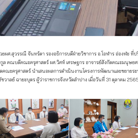
ด้วยผศ.สุวรรณี จันทร์ตา รองอธิการบดีฝ่ายวิชาการ อ.โอฬาร อ่องฬะ ท
ระกูล คณบดีคณะครุศาสตร์ ผศ.วิศท์ เศรษฐกร อาจารย์สังกัดคณะมนุษยศา
งกัดคณะครุศาสตร์ นำเสนอผลการดำเนินงานโครงการพัฒนาและขยายระบบ
ชวาลย์ ฉายะบุตร ผู้ว่าราชการจังหวัดลำปาง เมื่อวันที่ 31 ตุลาคม 2