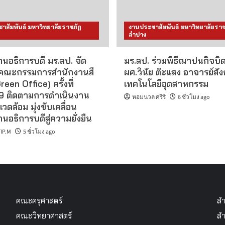
าสัมพันธ์ มหาวิทยาลัยราชภัฏ
งานประชาสัมพันธ์ มหาวิทยาลัยราช
ลำปาง
นอธิการบดี มร.ลป. จัด
มร.ลป. ร่วมพิธีฌาปนกิจบิ
คณะกรรมการสำนักงานสี
ผศ.วินัย ต๊ะแสง อาจารย์สั
reen Office) ครั้งที่
เทคโนโลยีอุตสาหกรรม
 ติดตามการดำเนินงาน
หอมนวล ศรีริ
6 ชั่วโมง ago
แวดล้อม มุ่งขับเคลื่อน
นอธิการบดีสู่ความยั่งยืน
IP.M
5 ชั่วโมง ago
คณะครุศาสตร์
สำ
คณะวิทยาศาสตร์
สำ