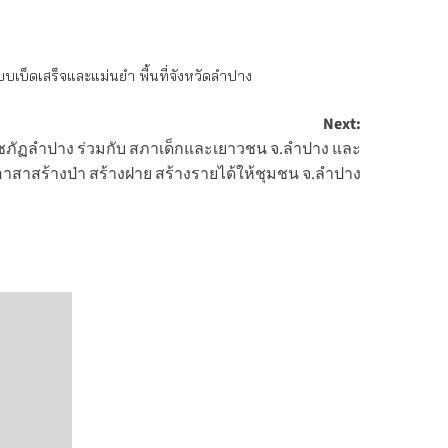
็ดเสร็จและแม่นยำ พื้นที่จังหวัดลำปาง
Next:
ชภัฏลำปาง ร่วมกับ สภาเด็กและเยาวชน จ.ลำปาง และ
อาสาสร้างป่า สร้างฝาย สร้างรายได้ให้ชุมชน จ.ลำปาง