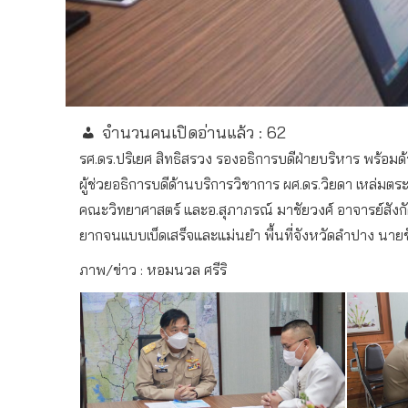
จำนวนคนเปิดอ่านแล้ว :
62
รศ.ดร.ปริเยศ สิทธิสรวง รองอธิการบดีฝ่ายบริหาร พร้อม
ผู้ช่วยอธิการบดีด้านบริการวิชาการ ผศ.ดร.วิยดา เหล่มต
คณะวิทยาศาสตร์ และอ.สุภาภรณ์ มาชัยวงศ์ อาจารย์สั
ยากจนแบบเบ็ดเสร็จและแม่นยำ พื้นที่จังหวัดลำปาง นายชั
ภาพ/ข่าว : หอมนวล ศรีริ